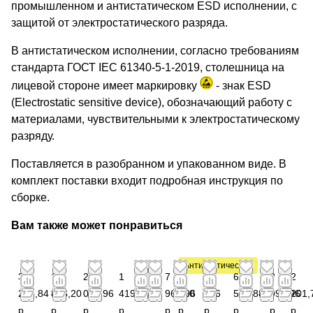
промышленном и антистатическом ESD исполнении, с
защитой от электростатического разряда.
В антистатическом исполнении, согласно требованиям
стандарта ГОСТ IEC 61340-5-1-2019, столешница на
лицевой стороне имеет маркировку
- знак ESD
(Electrostatic sensitive device), обозначающий работу с
материалами, чувствительными к электростатическому
разряду.
Поставляется в разобранном и упакованном виде. В
комплект поставки входит подробная инструкция по
сборке.
Вам также может понравиться
Антистатический
3
1
2
1
7
1
2
6
2
2
288,84
873,20
028,96
419,72
965,96
410
856
548,88
994,96
201,
р.
р.
р.
р.
р.
р.
р.
р.
р.
р.