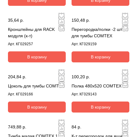
В корзину
В корзину
35,64 р.
150,48 р.
Кронштейны для RACK
Перегородка/полки -2 шт
модуля (к-т)
для тумбы COMTEX
Арт.
КГ029257
Арт.
КГ029159
В корзину
В корзину
204,84 р.
100,20 р.
Цоколь для тумбы COMTEX
Полка 480х520 COMTEX
Арт.
КГ029166
Арт.
КГ029143
В корзину
В корзину
749,88 р.
84 р.
Тумба малая COMTEX 1
К-т перегородок для ящика