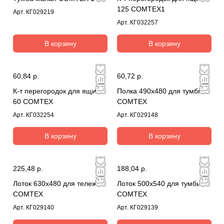
125 COMTEX1
Арт.
КГ029219
Арт.
КГ032257
В корзину
В корзину
60,84 р.
60,72 р.
К-т перегородок для ящика
Полка 490х480 для тумбы
60 COMTEX
COMTEX
Арт.
КГ032254
Арт.
КГ029148
В корзину
В корзину
225,48 р.
188,04 р.
Лоток 630х480 для тележки
Лоток 500х540 для тумбы
COMTEX
COMTEX
Арт.
КГ029140
Арт.
КГ029139