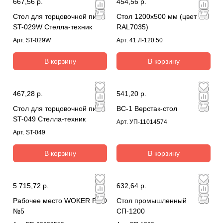
667,56 р.
454,56 р.
Стол для торцовочной пилы
Стол 1200х500 мм (цвет
ST-029W Стелла-техник
RAL7035)
Арт.
ST-029W
Арт.
41.Л-120.50
В корзину
В корзину
467,28 р.
541,20 р.
Стол для торцовочной пилы
ВС-1 Верстак-стол
ST-049 Стелла-техник
Арт.
УП-11014574
Арт.
ST-049
В корзину
В корзину
5 715,72 р.
632,64 р.
Рабочее место WOKER PRO
Стол промышленный
№5
СП-1200