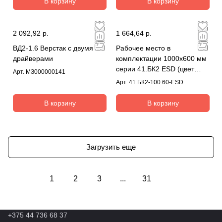
В корзину
В корзину
2 092,92 р.
1 664,64 р.
ВД2-1.6 Верстак с двумя
Рабочее место в
драйверами
комплектации 1000х600 мм
серии 41.БК2 ESD (цвет
Арт.
МЗ000000141
RAL7035)
Арт.
41.БК2-100.60-ESD
В корзину
В корзину
Загрузить еще
1
2
3
...
31
+375 44 736 68 37