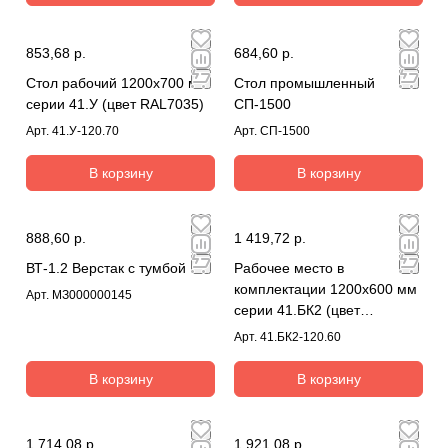
853,68 р.
684,60 р.
Стол рабочий 1200х700 мм
Стол промышленный
серии 41.У (цвет RAL7035)
СП-1500
Арт.
41.У-120.70
Арт.
СП-1500
В корзину
В корзину
888,60 р.
1 419,72 р.
ВТ-1.2 Верстак с тумбой
Рабочее место в
комплектации 1200х600 мм
Арт.
МЗ000000145
серии 41.БК2 (цвет
RAL7035)
Арт.
41.БК2-120.60
В корзину
В корзину
1 714,08 р.
1 921,08 р.