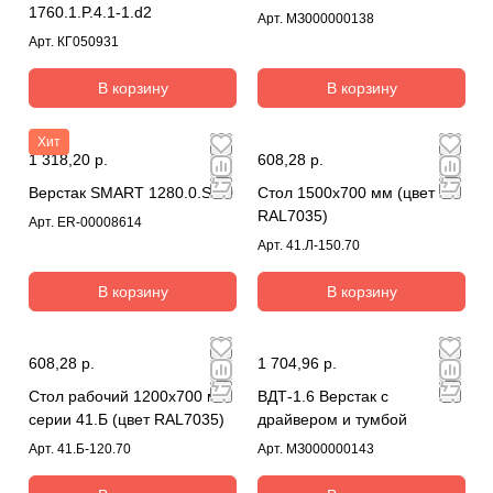
1760.1.P.4.1-1.d2
Арт.
МЗ000000138
Арт.
КГ050931
В корзину
В корзину
Хит
1 318,20 р.
608,28 р.
Верстак SMART 1280.0.S4.0
Стол 1500х700 мм (цвет
RAL7035)
Арт.
ER-00008614
Арт.
41.Л-150.70
В корзину
В корзину
608,28 р.
1 704,96 р.
Стол рабочий 1200х700 мм
ВДТ-1.6 Верстак с
серии 41.Б (цвет RAL7035)
драйвером и тумбой
Арт.
41.Б-120.70
Арт.
МЗ000000143