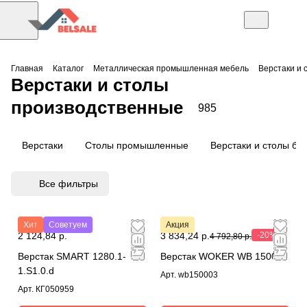
Главная
Каталог
Металлическая промышленная мебель
Верстаки и 
Верстаки и столы
производственные
985
Верстаки
Столы промышленные
Верстаки и столы без
Все фильтры
Хит
Советуем
Акция
2 124,84 р.
3 834,24 р.
-20%
4 792,80 р.
Верстак SMART 1280.1-
Верстак WOKER WB 1500/3
1.S1.0.d
Арт.
wb150003
Арт.
КГ050959