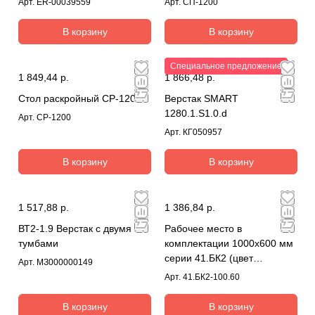
Арт.
ER-00039559
Арт.
СП-1200
В корзину
В корзину
Специальное предложение
1 849,44 р.
1 866,48 р.
Стол раскройный СР-1200
Верстак SMART
1280.1.S1.0.d
Арт.
СР-1200
Арт.
КГ050957
В корзину
В корзину
1 517,88 р.
1 386,84 р.
ВТ2-1.9 Верстак с двумя
Рабочее место в
тумбами
комплектации 1000х600 мм
серии 41.БК2 (цвет
Арт.
МЗ000000149
RAL7035)
Арт.
41.БК2-100.60
В корзину
В корзину