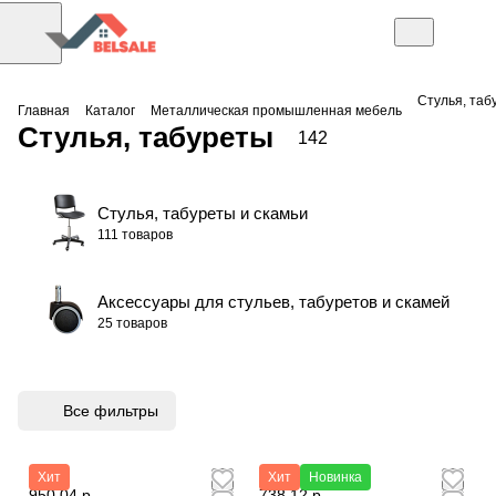
Стулья, таб
Главная
Каталог
Металлическая промышленная мебель
Стулья, табуреты
142
Стулья, табуреты и скамьи
111 товаров
Аксессуары для стульев, табуретов и скамей
25 товаров
Все фильтры
Хит
Хит
Новинка
950,04 р.
738,12 р.