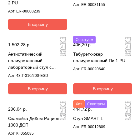
2 PU
Арт.
ER-00031155
Арт.
ER-00008239
В корзину
Советуем
1 502,28 р.
406,20 р.
Антистатический
Табурет-хокер
полиуретановый
полиуретановый Пи 1 PU
лабораторный стул с
Арт.
ER-00020640
газлифтом 200 мм (цвет
Арт.
43.Т-310/200-ESD
черный)
В корзину
В корзину
Хит
Советуем
296,04 р.
444,72 р.
Скамейка ДиКом Рационал
Стул SMART L
1000 ДСП
Арт.
ER-00012809
Арт.
КГ055085