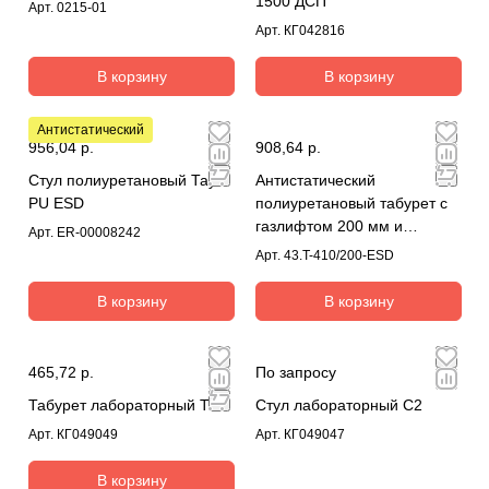
1500 ДСП
Арт.
0215-01
Арт.
КГ042816
В корзину
В корзину
Антистатический
956,04 р.
908,64 р.
Стул полиуретановый Тау 1
Антистатический
PU ESD
полиуретановый табурет с
газлифтом 200 мм и
Арт.
ER-00008242
спинкой (цвет черный)
Арт.
43.T-410/200-ESD
В корзину
В корзину
465,72 р.
По запросу
Табурет лабораторный Т2
Стул лабораторный C2
Арт.
КГ049049
Арт.
КГ049047
В корзину