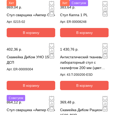
Хит
Хит
Советуем
869,04 р.
383,64 р.
Стул сварщика «Ампер С-2»
Стул Каппа 1 PL
Арт.
0215-02
Арт.
ER-00008248
В корзину
В корзину
402,36 р.
1 430,76 р.
Скамейка ДиКом УНО 1500
Антистатический тканевый
ДСП
лабораторный стул с
газлифтом 200 мм (цвет
Арт.
ER-00009304
серый или синий)
Арт.
43.T-200/200-ESD
В корзину
В корзину
Советуем
864,12 р.
369,48 р.
Стул сварщика «Ампер С-1»
Скамейка ДиКом Рационал