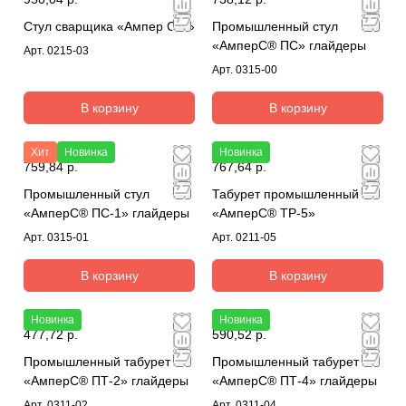
Стул сварщика «Ампер С-3»
Промышленный стул
«АмперС® ПС» глайдеры
Арт.
0215-03
Арт.
0315-00
В корзину
В корзину
Хит
Новинка
Новинка
759,84 р.
767,64 р.
Промышленный стул
Табурет промышленный
«АмперС® ПС-1» глайдеры
«АмперС® ТР-5»
Арт.
0315-01
Арт.
0211-05
В корзину
В корзину
Новинка
Новинка
477,72 р.
590,52 р.
Промышленный табурет
Промышленный табурет
«АмперС® ПТ-2» глайдеры
«АмперС® ПТ-4» глайдеры
Арт.
0311-02
Арт.
0311-04