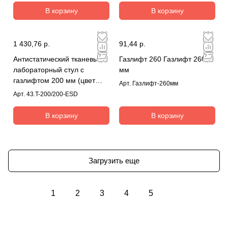
В корзину
В корзину
1 430,76 р.
91,44 р.
Антистатический тканевый
Газлифт 260 Газлифт 260
лабораторный стул с
мм
газлифтом 200 мм (цвет
Арт.
Газлифт-260мм
серый или синий)
Арт.
43.T-200/200-ESD
В корзину
В корзину
Загрузить еще
1
2
3
4
5