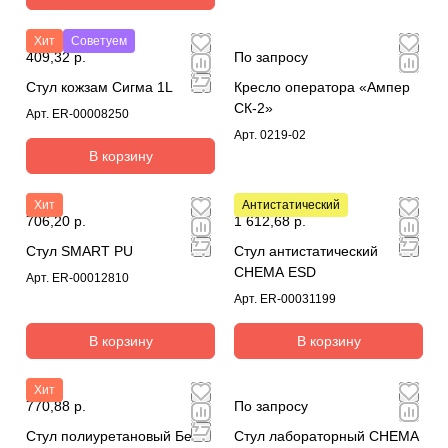
Хит
Советуем
409,32 р.
По запросу
Стул кожзам Сигма 1L
Кресло оператора «Ампер
СК-2»
Арт.
ER-00008250
Арт.
0219-02
В корзину
Хит
Антистатический
706,20 р.
1 612,68 р.
Стул SMART PU
Стул антистатический
CHEMA ESD
Арт.
ER-00012810
Арт.
ER-00031199
В корзину
В корзину
Хит
770,88 р.
По запросу
Стул полиуретановый Бета
Стул лабораторный CHEMA