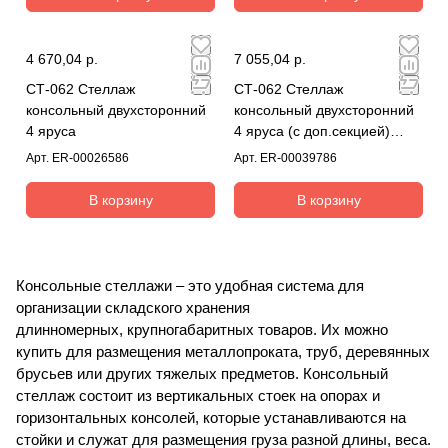
4 670,04 р.
7 055,04 р.
СТ-062 Стеллаж
СТ-062 Стеллаж
консольный двухсторонний
консольный двухсторонний
4 яруса
4 яруса (с доп.секцией)
комплект
Арт.
ER-00026586
Арт.
ER-00039786
В корзину
В корзину
Консольные стеллажи – это удобная система для
организации складского хранения
длинномерных, крупногабаритных товаров. Их можно
купить для размещения металлопроката, труб, деревянных
брусьев или других тяжелых предметов. Консольный
стеллаж состоит из вертикальных стоек на опорах и
горизонтальных консолей, которые устанавливаются на
стойки и служат для размещения груза разной длины, веса.