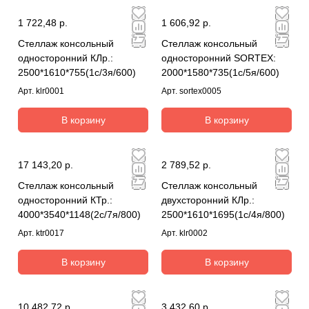
1 722,48 р.
1 606,92 р.
Стеллаж консольный
Стеллаж консольный
односторонний КЛр.:
односторонний SORTEX:
2500*1610*755(1с/3я/600)
2000*1580*735(1с/5я/600)
Арт.
klr0001
Арт.
sortex0005
В корзину
В корзину
17 143,20 р.
2 789,52 р.
Стеллаж консольный
Стеллаж консольный
односторонний КТр.:
двухсторонний КЛр.:
4000*3540*1148(2с/7я/800)
2500*1610*1695(1с/4я/800)
Арт.
ktr0017
Арт.
klr0002
В корзину
В корзину
10 482,72 р.
3 432,60 р.