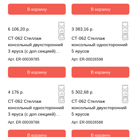
В корзину
В корзину
6 106,20 р.
3 383,16 р.
СТ-062 Стеллаж
СТ-062 Стеллаж
консольный двухсторонний
консольный односторонний
3 яруса (с доп.секцией)
5 ярусов
комплект
Арт.
ER-00039785
Арт.
ER-00026598
В корзину
В корзину
4 176 р.
5 302,68 р.
СТ-062 Стеллаж
СТ-062 Стеллаж
консольный односторонний
консольный двухсторонний
3 яруса (с доп.секцией)
5 ярусов
комплект
Арт.
ER-00039788
Арт.
ER-00026588
В корзину
В корзину