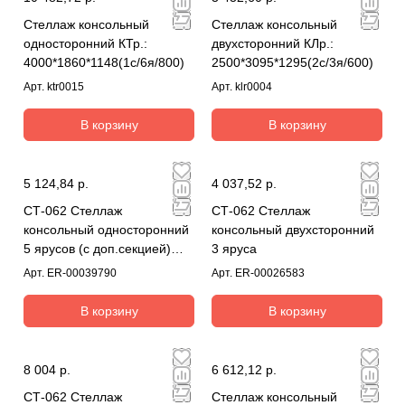
Стеллаж консольный
Стеллаж консольный
односторонний КТр.:
двухсторонний КЛр.:
4000*1860*1148(1с/6я/800)
2500*3095*1295(2с/3я/600)
Арт.
ktr0015
Арт.
klr0004
В корзину
В корзину
5 124,84 р.
4 037,52 р.
СТ-062 Стеллаж
СТ-062 Стеллаж
консольный односторонний
консольный двухсторонний
5 ярусов (с доп.секцией)
3 яруса
комплект
Арт.
ER-00039790
Арт.
ER-00026583
В корзину
В корзину
8 004 р.
6 612,12 р.
СТ-062 Стеллаж
Стеллаж консольный