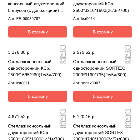
консольный двухсторонний
двухсторонний КСр.:
5 ярусов (с доп.секцией)
2500*3210*1600(2с/3я/700)
комплект
Арт.
ER-00039787
Арт.
ksr0014
В корзину
В корзину
3 176,88 р.
2 579,52 р.
Стеллаж консольный
Стеллаж консольный
односторонний КСр.:
односторонний SORTEX:
2500*1695*960(1с/3я/700)
2000*3160*735(2с/5я/600)
Арт.
ksr0011
Арт.
sortex0007
В корзину
В корзину
4 871,52 р.
5 120,16 р.
Стеллаж консольный
Стеллаж консольный
двухсторонний КСр.:
двухсторонний SORTEX:
2500*1695*1600(1с/4я/700)
2000*4740*1300(3с/5я/600)