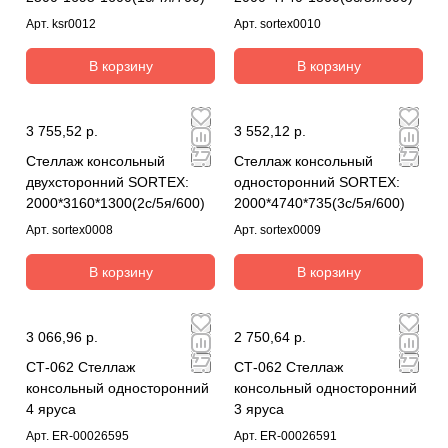
Арт.
ksr0012
Арт.
sortex0010
В корзину
В корзину
3 755,52 р.
3 552,12 р.
Стеллаж консольный
Стеллаж консольный
двухсторонний SORTEX:
односторонний SORTEX:
2000*3160*1300(2с/5я/600)
2000*4740*735(3с/5я/600)
Арт.
sortex0008
Арт.
sortex0009
В корзину
В корзину
3 066,96 р.
2 750,64 р.
СТ-062 Стеллаж
СТ-062 Стеллаж
консольный односторонний
консольный односторонний
4 яруса
3 яруса
Арт.
ER-00026595
Арт.
ER-00026591