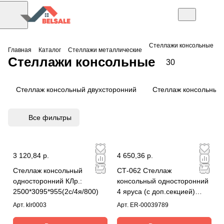
Стеллажи консольные
Главная
Каталог
Стеллажи металлические
Стеллажи консольные
30
Стеллаж консольный двухсторонний
Стеллаж консольный
Все фильтры
3 120,84 р.
4 650,36 р.
Стеллаж консольный
СТ-062 Стеллаж
односторонний КЛр.:
консольный односторонний
2500*3095*955(2с/4я/800)
4 яруса (с доп.секцией)
комплект
Арт.
klr0003
Арт.
ER-00039789