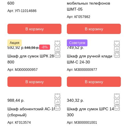
600
мобильных телефонов
ШМТ-05
Арт.
УП-11014686
Арт.
КГ057982
В корзину
В корзину
Акция
Советуем
592,92 р.
-8%
749,52 р.
646,56 р.
Шкаф для сумок ШРК 28-
Шкаф для ручной клади
800
ШМ-С 24-30
Арт.
МЗ000000957
Арт.
МЗ000000977
В корзину
В корзину
988,44 р.
340,32 р.
Шкаф абонентский АС-1010
Шкаф для сумок ШРС 14-
(сборный)
300
Арт.
КГ013574
Арт.
МЗ000001001