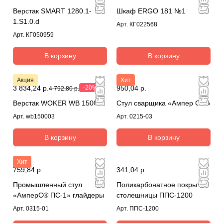
Верстак SMART 1280.1-
Шкаф ERGO 181 №1
1.S1.0.d
Арт.
КГ022568
Арт.
КГ050959
В корзину
В корзину
Акция
Хит
3 834,24 р.
-20%
950,04 р.
4 792,80 р.
Верстак WOKER WB 1500/3
Стул сварщика «Ампер С-3»
Арт.
wb150003
Арт.
0215-03
В корзину
В корзину
Хит
759,84 р.
341,04 р.
Промышленный стул
Поликарбонатное покрытие
«АмперС® ПС-1» глайдеры
столешницы ППС-1200
Арт.
0315-01
Арт.
ППС-1200