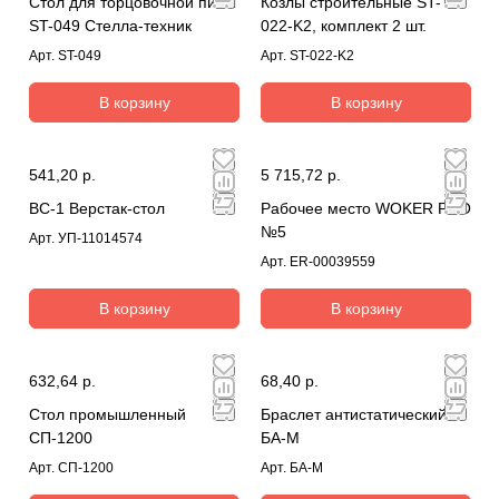
Стол для торцовочной пилы
Козлы строительные ST-
ST-049 Стелла-техник
022-K2, комплект 2 шт.
Арт.
ST-049
Арт.
ST-022-K2
В корзину
В корзину
541,20 р.
5 715,72 р.
ВС-1 Верстак-стол
Рабочее место WOKER PRO
№5
Арт.
УП-11014574
Арт.
ER-00039559
В корзину
В корзину
632,64 р.
68,40 р.
Стол промышленный
Браслет антистатический
СП-1200
БА-М
Арт.
СП-1200
Арт.
БА-М