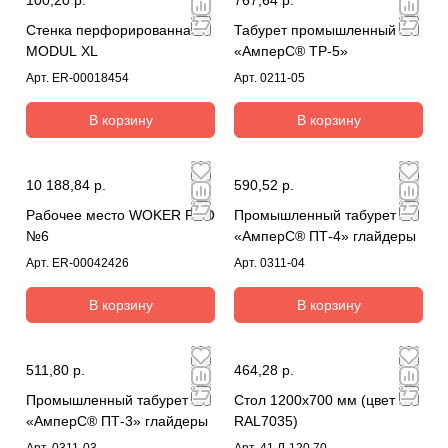
Стенка перфорированная
Табурет промышленный
MODUL XL
«АмперС® ТР-5»
Арт.
ER-00018454
Арт.
0211-05
В корзину
В корзину
10 188,84 р.
590,52 р.
Рабочее место WOKER PRO
Промышленный табурет
№6
«АмперС® ПТ-4» глайдеры
Арт.
ER-00042426
Арт.
0311-04
В корзину
В корзину
511,80 р.
464,28 р.
Промышленный табурет
Стол 1200х700 мм (цвет
«АмперС® ПТ-3» глайдеры
RAL7035)
Арт.
0311-03
Арт.
41.Л-120.70