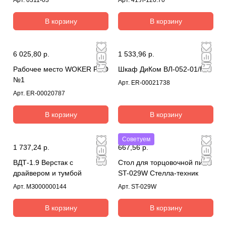
В корзину
В корзину
6 025,80 р.
1 533,96 р.
Рабочее место WOKER PRO
Шкаф ДиКом ВЛ-052-01/Б
№1
Арт.
ER-00021738
Арт.
ER-00020787
В корзину
В корзину
Советуем
1 737,24 р.
667,56 р.
ВДТ-1.9 Верстак с
Стол для торцовочной пилы
драйвером и тумбой
ST-029W Стелла-техник
Арт.
МЗ000000144
Арт.
ST-029W
В корзину
В корзину