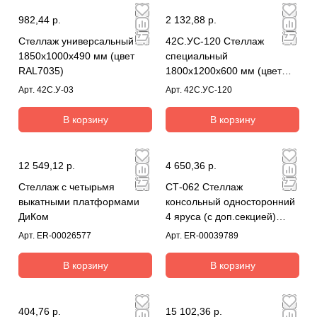
982,44 р.
2 132,88 р.
Стеллаж универсальный
42С.УС-120 Стеллаж
1850x1000x490 мм (цвет
специальный
RAL7035)
1800x1200x600 мм (цвет
RAL7035)
Арт.
42С.У-03
Арт.
42С.УС-120
В корзину
В корзину
12 549,12 р.
4 650,36 р.
Стеллаж с четырьмя
СТ-062 Стеллаж
выкатными платформами
консольный односторонний
ДиКом
4 яруса (с доп.секцией)
комплект
Арт.
ER-00026577
Арт.
ER-00039789
В корзину
В корзину
404,76 р.
15 102,36 р.