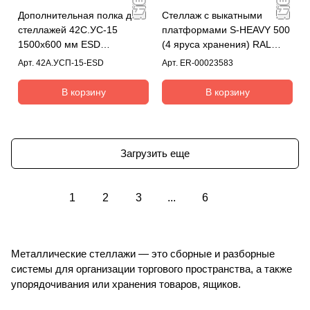
Дополнительная полка для
Стеллаж с выкатными
стеллажей 42С.УС-15
платформами S-HEAVY 500
1500x600 мм ESD
(4 яруса хранения) RAL
(RAL7035)
7035
Арт.
42А.УСП-15-ESD
Арт.
ER-00023583
В корзину
В корзину
Загрузить еще
1
2
3
...
6
Металлические стеллажи — это сборные и разборные
системы для организации торгового пространства, а также
упорядочивания или хранения товаров, ящиков.