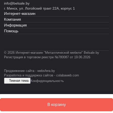
info@belsale.by
й
й
й
й
)
т
т
г. Минск, ул. Логойский тракт 22А, корпус 1
С
С
С
С
RAL
RAL
Интернет-магазин
К
T
Т
А
703
703
-
-
Б
5)
5)
Компания
0
0
-
Информация
5
1
E
Помощь
1
0
S
К
D
© 2026 Интернет-магазин "Металлической мебели" Belsale.by
Регистрация в торговом реестре №780087 от 19.06.2026
Продвижение сайта -
websfera.by
Разработка и поддержка сайтов -
colabaweb.com
Темная тема
Конфиденциальность
В корзину