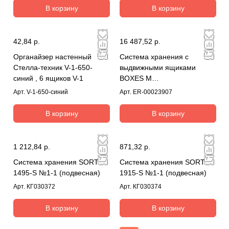
В корзину
В корзину
42,84 р.
16 487,52 р.
Органайзер настенный
Система хранения с
Стелла-техник V-1-650-
выдвижными ящиками
синий , 6 ящиков V-1
BOXES M
2000.1500.400.B48
Арт.
V-1-650-синий
Арт.
ER-00023907
В корзину
В корзину
1 212,84 р.
871,32 р.
Система хранения SORTEX
Система хранения SORTEX
1495-S №1-1 (подвесная)
1915-S №1-1 (подвесная)
Арт.
КГ030372
Арт.
КГ030374
В корзину
В корзину