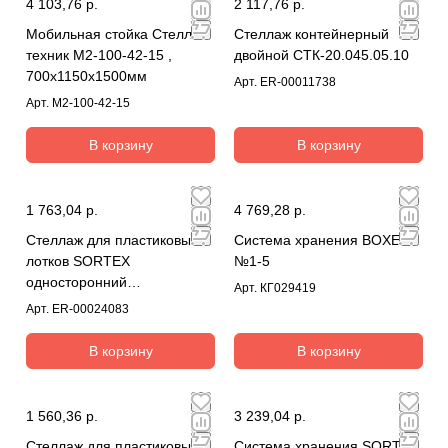
4 103,76 р.
2 117,76 р.
Мобильная стойка Стелла-
Стеллаж контейнерный
техник M2-100-42-15 ,
двойной СТК-20.045.05.10
700х1150х1500мм
Арт.
ER-00011738
Арт.
M2-100-42-15
В корзину
В корзину
1 763,04 р.
4 769,28 р.
Стеллаж для пластиковых
Система хранения BOXES
лотков SORTEX
№1-5
односторонний
Арт.
КГ029419
1800x1000x450.03
Арт.
ER-00024083
В корзину
В корзину
1 560,36 р.
3 239,04 р.
Стеллаж для пластиковых
Система хранения SORTEX