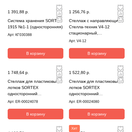
1 391,88 р.
1 256,76 р.
Система хранения SORTEX
Стеллаж с направляющими
1915 №1-1 (односторонняя)
Стелла-техник V4-12
стационарный,
Арт.
КГ030388
односторонний, 12 ячеек с
Арт.
V4-12
ящиками
В корзину
В корзину
1 748,64 р.
1 522,80 р.
Стеллаж для пластиковых
Стеллаж для пластиковых
лотков SORTEX
лотков SORTEX
односторонний
односторонний
1800x1000x450.01
1800x1000x450.02
Арт.
ER-00024078
Арт.
ER-00024080
В корзину
В корзину
Хит