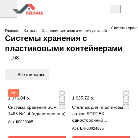
Системы хране
Главная
Каталог
Хранение метизов и мелких деталей
Системы хранения с
пластиковыми контейнерами
168
Все фильтры
Хит
1 976,04 р.
1 635,72 р.
Система хранения SORTEX
Стеллаж для пластиковых
1495 №1-4 (односторонняя)
лотков SORTEX
односторонний
Арт.
КГ030385
1800x1000x450.04
Арт.
ER-00024085