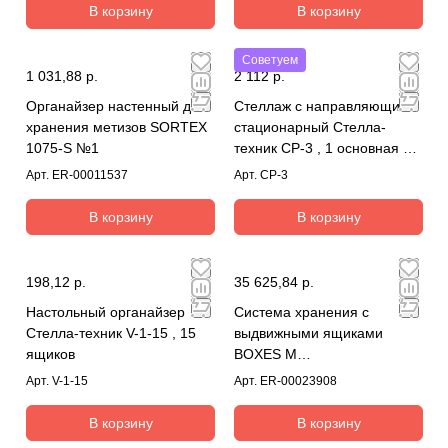
В корзину
В корзину
Советуем
1 031,88 р.
2 112 р.
Органайзер настенный для
Стеллаж с направляющими
хранения метизов SORTEX
стационарный Стелла-
1075-S №1
техник CP-3 , 1 основная и 2
дополнительные
Арт.
ER-00011537
Арт.
CP-3
В корзину
В корзину
198,12 р.
35 625,84 р.
Настольный органайзер
Система хранения с
Стелла-техник V-1-15 , 15
выдвижными ящиками
ящиков
BOXES M
2000.1500.400.M140
Арт.
V-1-15
Арт.
ER-00023908
В корзину
В корзину