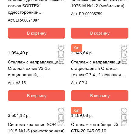
лотков SORTEX
1075-M №1-2 (мобильная)
односторонний
Арт.
ER-00035759
1800x1000x450.05
Арт.
ER-00024087
В корзину
В корзину
Хит
1 094,40 р.
2 345,64 р.
Стеллаж с направляющими
Стеллаж с направляющими
Стелла-техник V3-15
стационарный Стелла-
стационарный,
техник CP-4 , 1 основная и 2
односторонний, 15 ячеек с
дополнительные
Арт.
V3-15
Арт.
CP-4
ящиками
В корзину
В корзину
Хит
3 504,12 р.
1 159,08 р.
Система хранения SORTEX
Стеллаж контейнерный
1915 №1-5 (односторонняя)
СТК-20.045.05.10