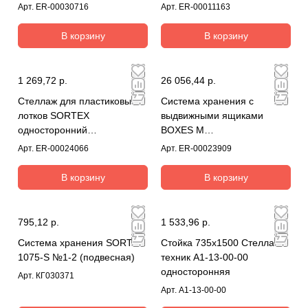
Арт.
ER-00030716
Арт.
ER-00011163
В корзину
В корзину
1 269,72 р.
26 056,44 р.
Стеллаж для пластиковых
Система хранения с
лотков SORTEX
выдвижными ящиками
односторонний
BOXES M
1500x1000x450.02
2000.1500.400.M70B24
Арт.
ER-00024066
Арт.
ER-00023909
В корзину
В корзину
795,12 р.
1 533,96 р.
Система хранения SORTEX
Стойка 735х1500 Стелла-
1075-S №1-2 (подвесная)
техник A1-13-00-00
односторонняя
Арт.
КГ030371
Арт.
A1-13-00-00