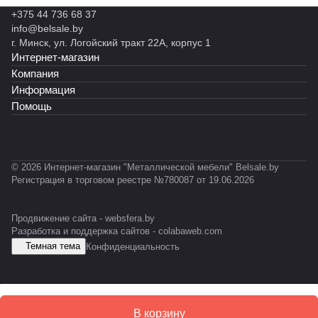
н
н
н
RAL7
RAL7
RAL7
035)
й
ы
+375 44 736 68 37
ы
н
ы
035)
012)
035)
M
й
info@belsale.by
й
ы
й
Z
С
г. Минск, ул. Логойский тракт 22А, корпус 1
С
й
C
-
А
Интернет-магазин
T
С
A
P
Р
-
У
-
Компания
R
0
С
E
Информация
O
3
S
Помощь
F
1
D
I
L
© 2026 Интернет-магазин "Металлической мебели" Belsale.by
Регистрация в торговом реестре №780087 от 19.06.2026
Продвижение сайта -
websfera.by
Разработка и поддержка сайтов -
colabaweb.com
Темная тема
Конфиденциальность
В корзину