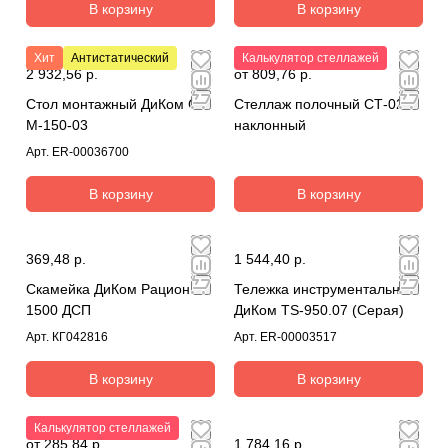
В корзину
В корзину
Хит
Антистатический
Калькулятор стеллажей
2 932,56 р.
от 809,76 р.
Стол монтажный ДиКом СР-
Стеллаж полочный СТ-023
М-150-03
наклонный
Арт.
ER-00036700
В корзину
В корзину
369,48 р.
1 544,40 р.
Скамейка ДиКом Рационал
Тележка инструментальная
1500 ДСП
ДиКом TS-950.07 (Серая)
Арт.
КГ042816
Арт.
ER-00003517
В корзину
В корзину
Калькулятор стеллажей
от 285,84 р.
1 784,16 р.