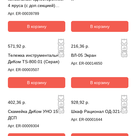
4 яруса (с доп.секцией)
комплект
Арт.
ER-00039789
В корзину
В корзину
571,92 р.
216,36 р.
Тележка инструментальная
ВЛ-05 Экран
ДиКом TS-800.01 (Серая)
Арт.
ER-00014650
Арт.
ER-00003507
В корзину
В корзину
402,36 р.
928,92 р.
Скамейка ДиКом УНО 1500
Шкаф Рационал ОД-321-К
ДСП
Арт.
ER-00001644
Арт.
ER-00009304