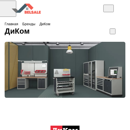
Главная
Бренды
ДиКом
ДиКом