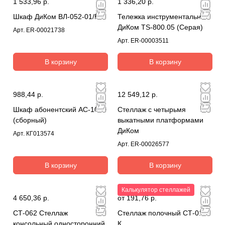
1 533,96 р.
1 336,20 р.
Шкаф ДиКом ВЛ-052-01/Б
Тележка инструментальная
ДиКом TS-800.05 (Серая)
Арт.
ER-00021738
Арт.
ER-00003511
В корзину
В корзину
988,44 р.
12 549,12 р.
Шкаф абонентский АС-1010
Стеллаж с четырьмя
(сборный)
выкатными платформами
ДиКом
Арт.
КГ013574
Арт.
ER-00026577
В корзину
В корзину
Калькулятор стеллажей
4 650,36 р.
от 191,76 р.
СТ-062 Стеллаж
Стеллаж полочный СТ-010
консольный односторонний
К