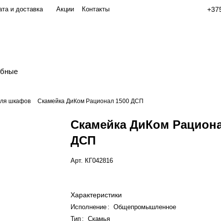
та и доставка
Акции
Контакты
+375
обные
для шкафов
Скамейка ДиКом Рационал 1500 ДСП
Скамейка ДиКом Рациона
ДСП
Арт.
КГ042816
Характеристики
Исполнение
:
Общепромышленное
Тип
:
Скамья