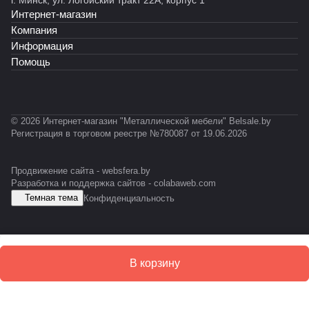
г. Минск, ул. Логойский тракт 22А, корпус 1
0
0
-
Интернет-магазин
3
3
E
Компания
0
0
S
Информация
-
-
D
Помощь
0
0
2
1
© 2026 Интернет-магазин "Металлической мебели" Belsale.by
Регистрация в торговом реестре №780087 от 19.06.2026
Продвижение сайта -
websfera.by
Разработка и поддержка сайтов -
colabaweb.com
Темная тема
Конфиденциальность
В корзину