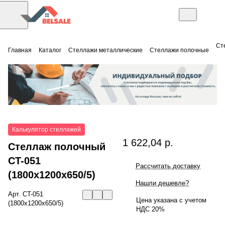
Ст
Главная
Каталог
Стеллажи металлические
Стеллажи полочные
Калькулятор стеллажей
1 622,04 р.
Стеллаж полочный
СT-051
Рассчитать доставку
(1800x1200x650/5)
Нашли дешевле?
Арт.
СT-051
Цена указана с учетом
(1800x1200x650/5)
НДС 20%