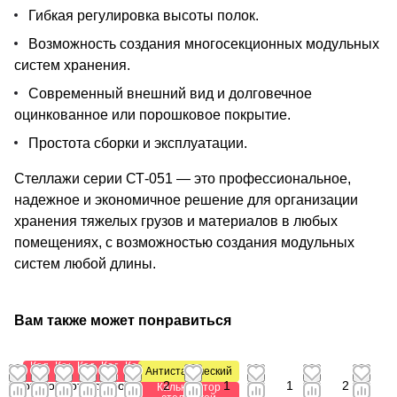
Гибкая регулировка высоты полок.
Возможность создания многосекционных модульных
систем хранения.
Современный внешний вид и долговечное
оцинкованное или порошковое покрытие.
Простота сборки и эксплуатации.
Стеллажи серии СТ-051 — это профессиональное,
надежное и экономичное решение для организации
хранения тяжелых грузов и материалов в любых
помещениях, с возможностью создания модульных
систем любой длины.
Вам также может понравиться
Калькулятор
Калькулятор
Калькулятор
Калькулятор
Калькулятор
Антистатический
стеллажей
стеллажей
стеллажей
стеллажей
стеллажей
от
от
от 1
от
от
от
2
1
1
2
Калькулятор