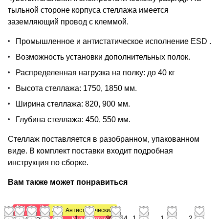
тыльной стороне корпуса стеллажа имеется
заземляющий провод с клеммой.
Промышленное и антистатическое исполнение ESD .
Возможность установки дополнительных полок.
Распределенная нагрузка на полку: до 40 кг
Высота стеллажа: 1750, 1850 мм.
Ширина стеллажа: 820, 900 мм.
Глубина стеллажа: 450, 550 мм.
Стеллаж поставляется в разобранном, упакованном
виде. В комплект поставки входит подробная
инструкция по сборке.
Вам также может понравиться
Калькулятор
Калькулятор
Калькулятор
Антистатический
Антистатический
стеллажей
стеллажей
стеллажей
от
от
от
от 1
от
1
992,64
1
1
2