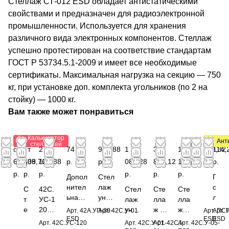
Стеллаж СТ-012 ESD обладает антистатическими
свойствами и предназначен для радиоэлектронной
промышленности. Используется для хранения
различного вида электронных компонентов. Стеллаж
успешно протестирован на соответствие стандартам
ГОСТ Р 53734.5.1-2009 и имеет все необходимые
сертификаты. Максимальная нагрузка на секцию — 750
кг, при установке доп. комплекта угольников (по 2 на
стойку) — 1000 кг.
Вам также может понравиться
Калькулятор
Калькулятор
Антист
Ант
стеллажей
стеллажей
от
от
2
74,16
923,88
1
3
1
388,32
114,
607,38
809,76
132,88
р.
р.
085,28
843,12
153,44
р.
р.
р.
р.
р.
р.
р.
р.
Допол
Стел
П
П
нител
лаж
о
о
С
С
42С.
Стел
Сте
Сте
ьная
унив
л
л
т
т
УС-1
лаж
лла
лла
полка
ерса
к
к
е
е
20
унив
ж из
ж
Арт.
42А.УП-39-
Арт.
42С.У-01
Арт.
Арт.
ПСУ
для
льн
а
а
ESD
ESD
ESD
л
л
Стел
ерса
нер
уни
Арт.
42С.УС-120
Арт.
42С.У-01-
Арт.
42C.I-
Арт.
42С.У-05-
шкаф
ый
П
д