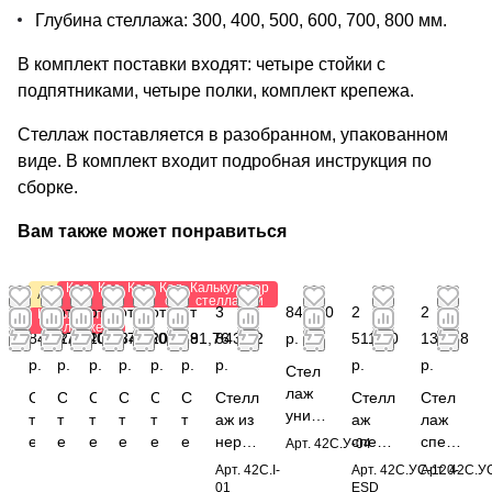
Глубина стеллажа: 300, 400, 500, 600, 700, 800 мм.
В комплект поставки входят: четыре стойки с
подпятниками, четыре полки, комплект крепежа.
Стеллаж поставляется в разобранном, упакованном
виде. В комплект входит подробная инструкция по
сборке.
Вам также может понравиться
Калькулятор
Калькулятор
Калькулятор
Калькулятор
Калькулятор
Акция
стеллажей
стеллажей
стеллажей
стеллажей
стеллажей
от
от 1
от 1
от
от
от
3
841,80
2
2
Калькулятор
стеллажей
84,72
376,40
203,84
573,60
206,88
191,76
843,12
р.
511,60
132,88
р.
р.
р.
р.
р.
р.
р.
р.
р.
Стел
лаж
С
С
С
С
С
С
Стелл
Стелл
Стел
униве
т
т
т
т
т
т
аж из
аж
лаж
рсаль
е
е
е
е
е
е
нержа
специ
спец
Арт.
42С.У-04
ный
л
л
л
л
л
л
вающ
альны
иаль
Арт.
42C.I-
Арт.
42С.УС-120-
Арт.
42С.У
1950x
л
л
л
л
л
л
ей
й
ный
01
ESD