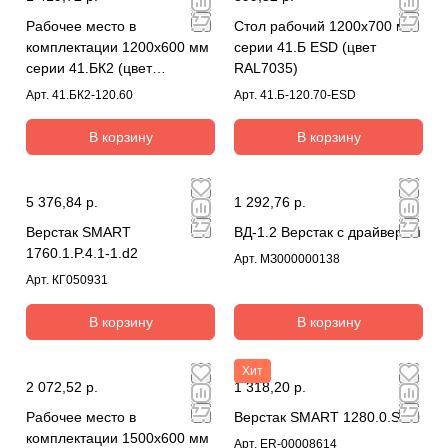
Рабочее место в
Стол рабочий 1200х700 мм
комплектации 1200х600 мм
серии 41.Б ESD (цвет
серии 41.БК2 (цвет
RAL7035)
RAL7035)
Арт.
41.БК2-120.60
Арт.
41.Б-120.70-ESD
В корзину
В корзину
5 376,84 р.
1 292,76 р.
Верстак SMART
ВД-1.2 Верстак с драйвером
1760.1.P.4.1-1.d2
Арт.
МЗ000000138
Арт.
КГ050931
В корзину
В корзину
Хит
2 072,52 р.
1 318,20 р.
Рабочее место в
Верстак SMART 1280.0.S4.0
комплектации 1500х600 мм
Арт.
ER-00008614