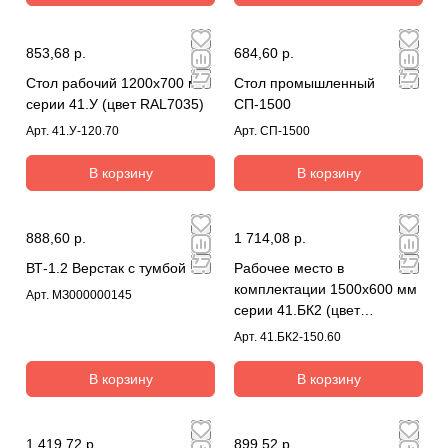
853,68 р.
684,60 р.
Стол рабочий 1200х700 мм
Стол промышленный
серии 41.У (цвет RAL7035)
СП-1500
Арт.
41.У-120.70
Арт.
СП-1500
В корзину
В корзину
888,60 р.
1 714,08 р.
ВТ-1.2 Верстак с тумбой
Рабочее место в
комплектации 1500х600 мм
Арт.
МЗ000000145
серии 41.БК2 (цвет
RAL7035)
Арт.
41.БК2-150.60
В корзину
В корзину
1 419,72 р.
899,52 р.