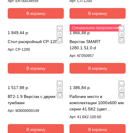
Арт.
ER-00039559
Арт.
СП-1200
В корзину
В корзину
Специальное предложение
1 849,44 р.
1 866,48 р.
Стол раскройный СР-1200
Верстак SMART
1280.1.S1.0.d
Арт.
СР-1200
Арт.
КГ050957
В корзину
В корзину
1 517,88 р.
1 386,84 р.
ВТ2-1.9 Верстак с двумя
Рабочее место в
тумбами
комплектации 1000х600 мм
серии 41.БК2 (цвет
Арт.
МЗ000000149
RAL7035)
Арт.
41.БК2-100.60
В корзину
В корзину