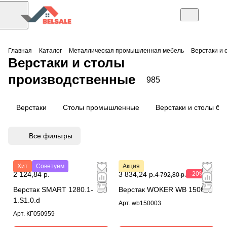
Главная
Каталог
Металлическая промышленная мебель
Верстаки и 
Верстаки и столы
производственные
985
Верстаки
Столы промышленные
Верстаки и столы без
Все фильтры
Хит
Советуем
Акция
2 124,84 р.
3 834,24 р.
-20%
4 792,80 р.
Верстак SMART 1280.1-
Верстак WOKER WB 1500/3
1.S1.0.d
Арт.
wb150003
Арт.
КГ050959