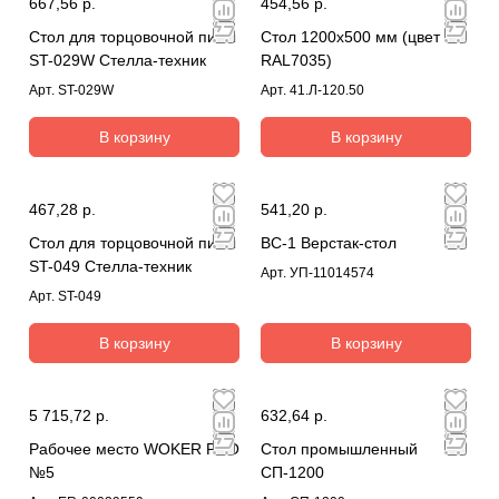
667,56 р.
454,56 р.
Стол для торцовочной пилы
Стол 1200х500 мм (цвет
ST-029W Стелла-техник
RAL7035)
Арт.
ST-029W
Арт.
41.Л-120.50
В корзину
В корзину
467,28 р.
541,20 р.
Стол для торцовочной пилы
ВС-1 Верстак-стол
ST-049 Стелла-техник
Арт.
УП-11014574
Арт.
ST-049
В корзину
В корзину
5 715,72 р.
632,64 р.
Рабочее место WOKER PRO
Стол промышленный
№5
СП-1200