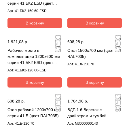
серии 41.БК2 ESD (цвет
RAL7035)
Арт.
41.БК2-150.60-ESD
В корзину
В корзину
1 921,08 р.
608,28 р.
Рабочее место в
Стол 1500х700 мм (цвет
комплектации 1200х600 мм
RAL7035)
серии 41.БК2 ESD (цвет
Арт.
41.Л-150.70
RAL7035)
Арт.
41.БК2-120.60-ESD
В корзину
В корзину
608,28 р.
1 704,96 р.
Стол рабочий 1200х700 мм
ВДТ-1.6 Верстак с
серии 41.Б (цвет RAL7035)
драйвером и тумбой
Арт.
41.Б-120.70
Арт.
МЗ000000143