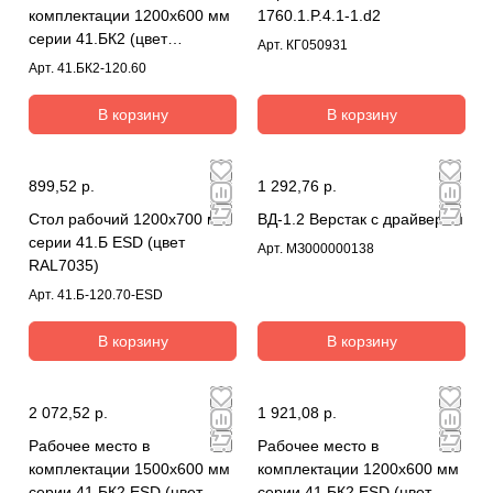
комплектации 1200х600 мм
1760.1.P.4.1-1.d2
серии 41.БК2 (цвет
Арт.
КГ050931
RAL7035)
Арт.
41.БК2-120.60
В корзину
В корзину
899,52 р.
1 292,76 р.
Стол рабочий 1200х700 мм
ВД-1.2 Верстак с драйвером
серии 41.Б ESD (цвет
Арт.
МЗ000000138
RAL7035)
Арт.
41.Б-120.70-ESD
В корзину
В корзину
2 072,52 р.
1 921,08 р.
Рабочее место в
Рабочее место в
комплектации 1500х600 мм
комплектации 1200х600 мм
серии 41.БК2 ESD (цвет
серии 41.БК2 ESD (цвет