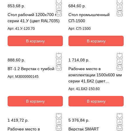
853,68 р.
684,60 р.
Стол рабочий 1200х700 мм
Стол промышленный
серии 41.У (цвет RAL7035)
СП-1500
Арт.
41.У-120.70
Арт.
СП-1500
В корзину
В корзину
888,60 р.
1 714,08 р.
ВТ-1.2 Верстак с тумбой
Рабочее место в
комплектации 1500х600 мм
Арт.
МЗ000000145
серии 41.БК2 (цвет
RAL7035)
Арт.
41.БК2-150.60
В корзину
В корзину
1 419,72 р.
5 376,84 р.
Рабочее место в
Верстак SMART