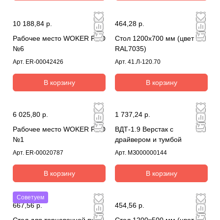
10 188,84 р.
464,28 р.
Рабочее место WOKER PRO
Стол 1200х700 мм (цвет
№6
RAL7035)
Арт.
ER-00042426
Арт.
41.Л-120.70
В корзину
В корзину
6 025,80 р.
1 737,24 р.
Рабочее место WOKER PRO
ВДТ-1.9 Верстак с
№1
драйвером и тумбой
Арт.
ER-00020787
Арт.
МЗ000000144
В корзину
В корзину
Советуем
667,56 р.
454,56 р.
Стол для торцовочной пилы
Стол 1200х500 мм (цвет