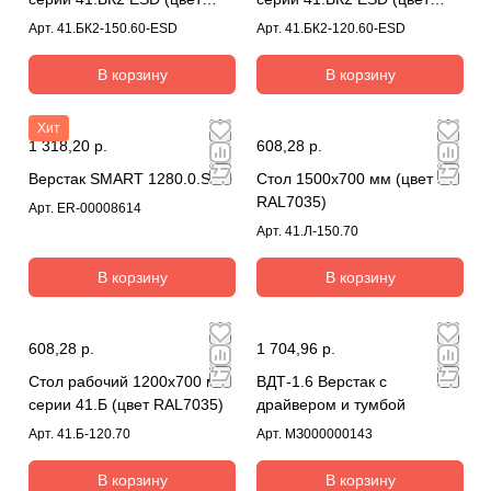
RAL7035)
RAL7035)
Арт.
41.БК2-150.60-ESD
Арт.
41.БК2-120.60-ESD
В корзину
В корзину
Хит
1 318,20 р.
608,28 р.
Верстак SMART 1280.0.S4.0
Стол 1500х700 мм (цвет
RAL7035)
Арт.
ER-00008614
Арт.
41.Л-150.70
В корзину
В корзину
608,28 р.
1 704,96 р.
Стол рабочий 1200х700 мм
ВДТ-1.6 Верстак с
серии 41.Б (цвет RAL7035)
драйвером и тумбой
Арт.
41.Б-120.70
Арт.
МЗ000000143
В корзину
В корзину