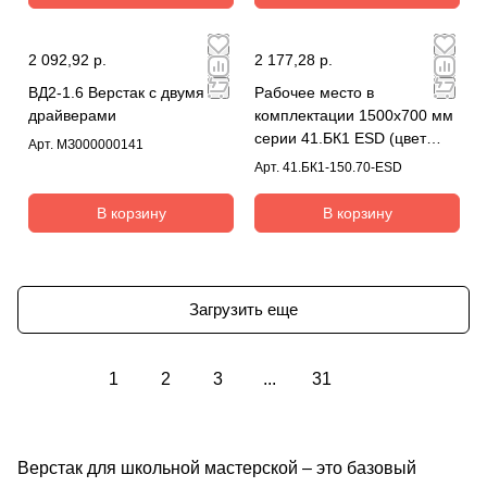
2 092,92 р.
2 177,28 р.
ВД2-1.6 Верстак с двумя
Рабочее место в
драйверами
комплектации 1500х700 мм
серии 41.БК1 ESD (цвет
Арт.
МЗ000000141
RAL7035) + 41А.СВ-120 ESD
Арт.
41.БК1-150.70-ESD
В корзину
В корзину
Загрузить еще
1
2
3
...
31
Верстак для школьной мастерской – это базовый