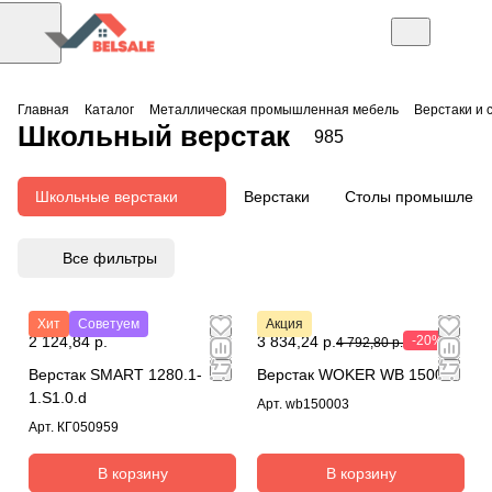
Главная
Каталог
Металлическая промышленная мебель
Верстаки и 
Школьный верстак
985
Школьные верстаки
Верстаки
Столы промышлен
Все фильтры
Хит
Советуем
Акция
2 124,84 р.
3 834,24 р.
-20%
4 792,80 р.
Верстак SMART 1280.1-
Верстак WOKER WB 1500/3
1.S1.0.d
Арт.
wb150003
Арт.
КГ050959
В корзину
В корзину