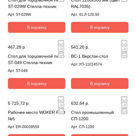
ST-029W Стелла-техник
RAL7035)
Арт.
ST-029W
Арт.
41.Л-120.50
В корзину
В корзину
467,28 р.
541,20 р.
Стол для торцовочной пилы
ВС-1 Верстак-стол
ST-049 Стелла-техник
Арт.
УП-11014574
Арт.
ST-049
В корзину
В корзину
5 715,72 р.
632,64 р.
Рабочее место WOKER PRO
Стол промышленный
№5
СП-1200
Арт.
ER-00039559
Арт.
СП-1200