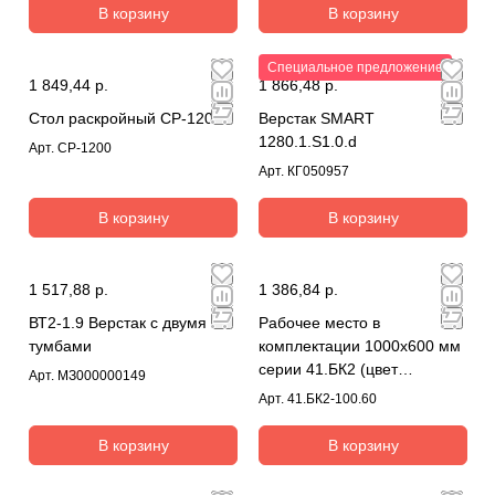
В корзину
В корзину
Специальное предложение
1 849,44 р.
1 866,48 р.
Стол раскройный СР-1200
Верстак SMART
1280.1.S1.0.d
Арт.
СР-1200
Арт.
КГ050957
В корзину
В корзину
1 517,88 р.
1 386,84 р.
ВТ2-1.9 Верстак с двумя
Рабочее место в
тумбами
комплектации 1000х600 мм
серии 41.БК2 (цвет
Арт.
МЗ000000149
RAL7035)
Арт.
41.БК2-100.60
В корзину
В корзину