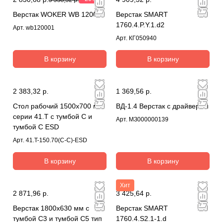
Верстак WOKER WB 1200/1
Верстак SMART
1760.4.P.Y.1.d2
Арт.
wb120001
Арт.
КГ050940
В корзину
В корзину
2 383,32 р.
1 369,56 р.
Стол рабочий 1500х700 мм
ВД-1.4 Верстак с драйвером
серии 41.Т с тумбой С и
Арт.
МЗ000000139
тумбой С ESD
Арт.
41.T-150.70(С-С)-ESD
В корзину
В корзину
Хит
2 871,96 р.
3 425,64 р.
Верстак 1800х630 мм с
Верстак SMART
тумбой С3 и тумбой С5 тип
1760.4.S2.1-1.d