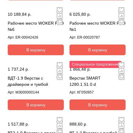
10 188,84 р.
6 025,80 р.
Рабочее место WOKER PRO
Рабочее место WOKER PRO
№6
№1
Арт.
ER-00042426
Арт.
ER-00020787
В корзину
В корзину
Специальное предложение
1 737,24 р.
1 866,48 р.
ВДТ-1.9 Верстак с
Верстак SMART
драйвером и тумбой
1280.1.S1.0.d
Арт.
МЗ000000144
Арт.
КГ050957
В корзину
В корзину
1 517,88 р.
888,60 р.
ВТ2-1.9 Верстак с двумя
ВТ-1.2 Верстак с тумбой