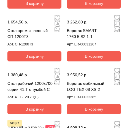
В корзину
В корзину
1 654,56 р.
3 262,80 р.
Стол промышленный
Верстак SMART
СП-1200Т3
1760.5.S2.1-1
Арт.
СП-1200Т3
Арт.
ER-00031267
В корзину
В корзину
1 380,48 р.
3 956,52 р.
Стол рабочий 1200х700 мм
Верстак мобильный
серии 41.Т с тумбой С
LOGITEX 08 XS-2
Арт.
41.Т-120.70(С)
Арт.
ER-00022385
В корзину
В корзину
Акция
2 830,68 р.
-20%
4 909,32 р.
3 538,32 р.