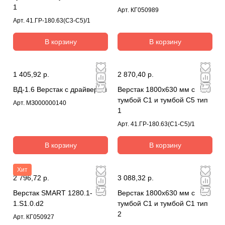
1
Арт.
КГ050989
Арт.
41.ГР-180.63(С3-С5)/1
В корзину
В корзину
1 405,92 р.
2 870,40 р.
ВД-1.6 Верстак с драйвером
Верстак 1800х630 мм с
тумбой С1 и тумбой С5 тип
Арт.
МЗ000000140
1
Арт.
41.ГР-180.63(С1-С5)/1
В корзину
В корзину
Хит
2 796,72 р.
3 088,32 р.
Верстак SMART 1280.1-
Верстак 1800х630 мм с
1.S1.0.d2
тумбой С1 и тумбой С1 тип
2
Арт.
КГ050927