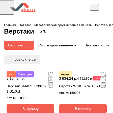
Главная
Каталог
Металлическая промышленная мебель
Верстаки и 
Верстаки
578
Верстаки
Столы промышленные
Верстаки и столы
Все фильтры
Хит
Советуем
Акция
2 124,84 р.
3 834,24 р.
-20%
4 792,80 р.
Верстак SMART 1280.1-
Верстак WOKER WB 1500/3
1.S1.0.d
Арт.
wb150003
Арт.
КГ050959
В корзину
В корзину