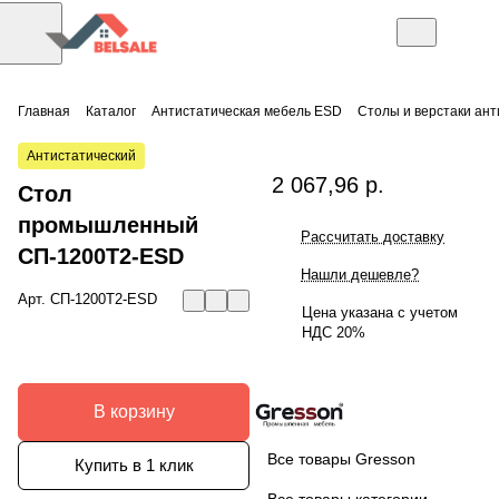
Главная
Каталог
Антистатическая мебель ESD
Столы и верстаки ан
Антистатический
2 067,96 р.
Стол
промышленный
Рассчитать доставку
СП-1200Т2-ESD
Нашли дешевле?
Арт.
СП-1200Т2-ESD
Цена указана с учетом
НДС 20%
В корзину
Все товары Gresson
Купить в 1 клик
Все товары категории