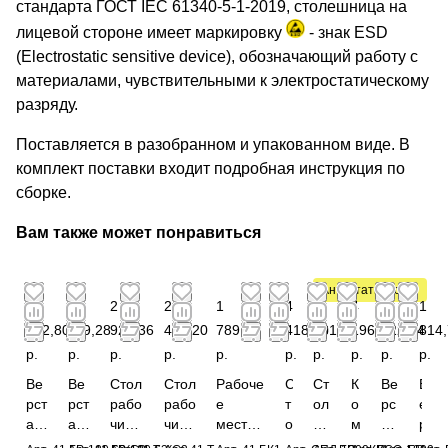
стандарта ГОСТ IEC 61340-5-1-2019, столешница на
лицевой стороне имеет маркировку
- знак ESD
(Electrostatic sensitive device), обозначающий работу с
материалами, чувствительными к электростатическому
разряду.
Поставляется в разобранном и упакованном виде. В
комплект поставки входит подробная инструкция по
сборке.
Вам также может понравиться
Антистатический
3
3
2
2
1
4
3
4
3
1
262,80
119,28
925,36
410,20
789,20
418,28
401,76
196,28
722,64
814
р.
р.
р.
р.
р.
р.
р.
р.
р.
р.
Ве
Ве
Стол
Стол
Рабоче
С
Ст
К
Ве
В
рст
рст
рабо
рабо
е
т
ол
о
рс
е
ак
ак
чий
чий
место
о
м
м
та
р
18
18
1500
1800
в
л
он
п
к
с