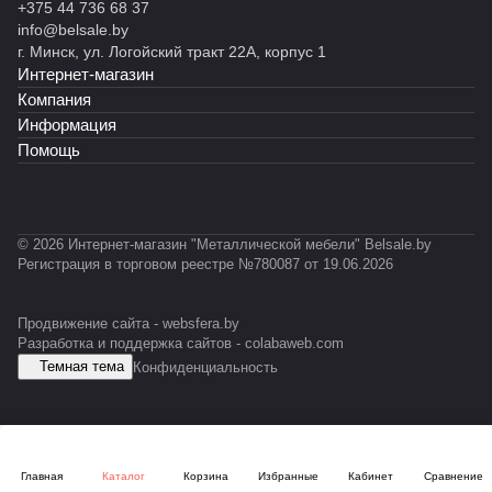
+375 44 736 68 37
info@belsale.by
г. Минск, ул. Логойский тракт 22А, корпус 1
Интернет-магазин
Компания
Информация
Помощь
© 2026 Интернет-магазин "Металлической мебели" Belsale.by
Регистрация в торговом реестре №780087 от 19.06.2026
Продвижение сайта -
websfera.by
Разработка и поддержка сайтов -
colabaweb.com
Темная тема
Конфиденциальность
Главная
Каталог
Корзина
Избранные
Кабинет
Сравнение