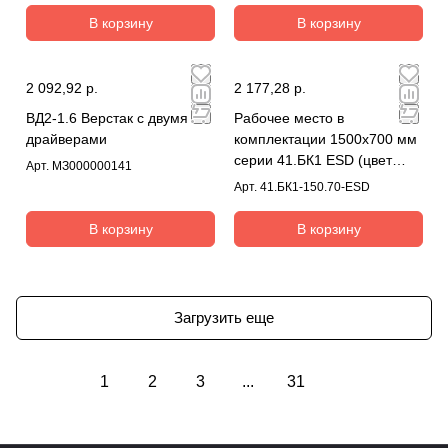
В корзину
В корзину
2 092,92 р.
2 177,28 р.
ВД2-1.6 Верстак с двумя
Рабочее место в
драйверами
комплектации 1500х700 мм
серии 41.БК1 ESD (цвет
Арт.
МЗ000000141
RAL7035) + 41А.СВ-120 ESD
Арт.
41.БК1-150.70-ESD
В корзину
В корзину
Загрузить еще
1
2
3
...
31