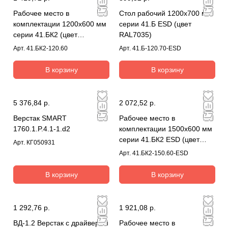
Рабочее место в
Стол рабочий 1200х700 мм
комплектации 1200х600 мм
серии 41.Б ESD (цвет
серии 41.БК2 (цвет
RAL7035)
RAL7035)
Арт.
41.БК2-120.60
Арт.
41.Б-120.70-ESD
В корзину
В корзину
5 376,84 р.
2 072,52 р.
Верстак SMART
Рабочее место в
1760.1.P.4.1-1.d2
комплектации 1500х600 мм
серии 41.БК2 ESD (цвет
Арт.
КГ050931
RAL7035)
Арт.
41.БК2-150.60-ESD
В корзину
В корзину
1 292,76 р.
1 921,08 р.
ВД-1.2 Верстак с драйвером
Рабочее место в