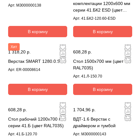
комплектации 1200х600 мм
Арт.
МЗ000000138
серии 41.БК2 ESD (цвет
RAL7035)
Арт.
41.БК2-120.60-ESD
В корзину
В корзину
Хит
1 318,20 р.
608,28 р.
Верстак SMART 1280.0.S4.0
Стол 1500х700 мм (цвет
RAL7035)
Арт.
ER-00008614
Арт.
41.Л-150.70
В корзину
В корзину
608,28 р.
1 704,96 р.
Стол рабочий 1200х700 мм
ВДТ-1.6 Верстак с
серии 41.Б (цвет RAL7035)
драйвером и тумбой
Арт.
41.Б-120.70
Арт.
МЗ000000143