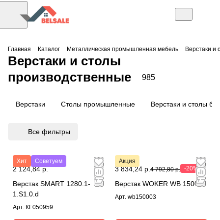
Главная
Каталог
Металлическая промышленная мебель
Верстаки и 
Верстаки и столы
производственные
985
Верстаки
Столы промышленные
Верстаки и столы без
Все фильтры
Хит
Советуем
Акция
2 124,84 р.
3 834,24 р.
-20%
4 792,80 р.
Верстак SMART 1280.1-
Верстак WOKER WB 1500/3
1.S1.0.d
Арт.
wb150003
Арт.
КГ050959