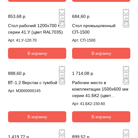
853,68 р.
684,60 р.
Стол рабочий 1200х700 мм
Стол промышленный
серии 41.У (цвет RAL7035)
СП-1500
Арт.
41.У-120.70
Арт.
СП-1500
В корзину
В корзину
888,60 р.
1 714,08 р.
ВТ-1.2 Верстак с тумбой
Рабочее место в
комплектации 1500х600 мм
Арт.
МЗ000000145
серии 41.БК2 (цвет
RAL7035)
Арт.
41.БК2-150.60
В корзину
В корзину
1 419,72 р.
899,52 р.