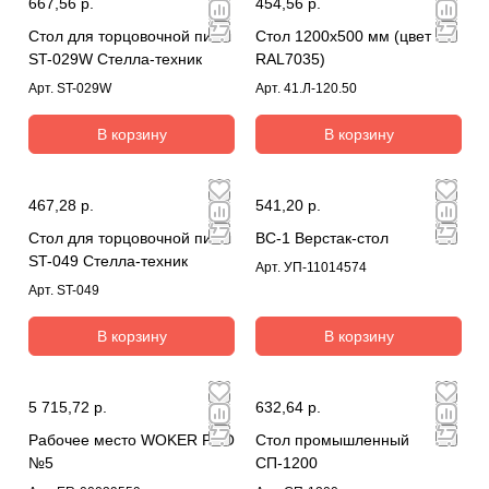
667,56 р.
454,56 р.
Стол для торцовочной пилы
Стол 1200х500 мм (цвет
ST-029W Стелла-техник
RAL7035)
Арт.
ST-029W
Арт.
41.Л-120.50
В корзину
В корзину
467,28 р.
541,20 р.
Стол для торцовочной пилы
ВС-1 Верстак-стол
ST-049 Стелла-техник
Арт.
УП-11014574
Арт.
ST-049
В корзину
В корзину
5 715,72 р.
632,64 р.
Рабочее место WOKER PRO
Стол промышленный
№5
СП-1200