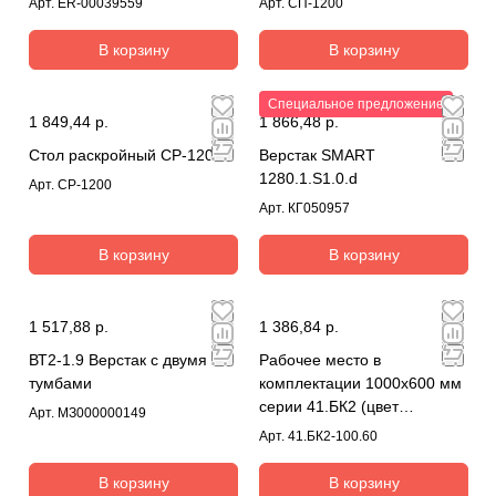
Арт.
ER-00039559
Арт.
СП-1200
В корзину
В корзину
Специальное предложение
1 849,44 р.
1 866,48 р.
Стол раскройный СР-1200
Верстак SMART
1280.1.S1.0.d
Арт.
СР-1200
Арт.
КГ050957
В корзину
В корзину
1 517,88 р.
1 386,84 р.
ВТ2-1.9 Верстак с двумя
Рабочее место в
тумбами
комплектации 1000х600 мм
серии 41.БК2 (цвет
Арт.
МЗ000000149
RAL7035)
Арт.
41.БК2-100.60
В корзину
В корзину