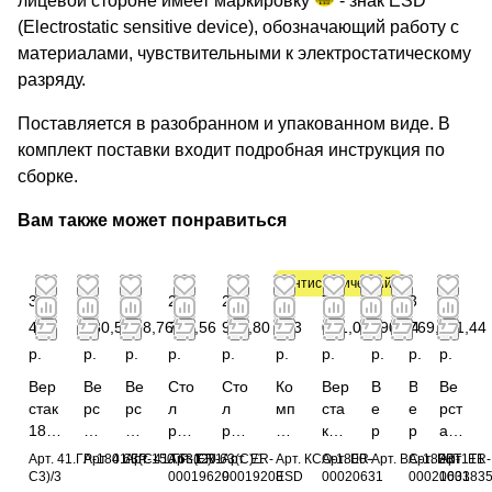
лицевой стороне имеет маркировку
- знак ESD
(Electrostatic sensitive device), обозначающий работу с
материалами, чувствительными к электростатическому
разряду.
Поставляется в разобранном и упакованном виде. В
комплект поставки входит подробная инструкция по
сборке.
Вам также может понравиться
Антистатический
3
1
1
2
2
4
7
2
3
6
498
580,52
508,76
725,56
965,80
743
061,04
490,84
769,68
511,44
р.
р.
р.
р.
р.
р.
р.
р.
р.
р.
Вер
Ве
Ве
Сто
Сто
Ко
Вер
В
В
Ве
стак
рс
рс
л
л
мп
ста
е
е
рст
180
та
та
раб
раб
ле
к
р
р
ак
0х6
к
к
очи
очи
кт
тре
ст
с
дву
Арт.
41.ГР-180.63(С-
Арт.
41.ГР-150.63(С)/1
Арт.
41.ГР-120.63(С)/1
Арт.
ER-
Арт.
ER-
Арт.
КСО-1800-
Арт.
ER-
Арт.
ВС-1800Т1Т1
Арт.
ER-
Арт.
ER-
30
15
12
й
й
сто
хту
а
т
хту
С3)/3
00019629
00019208
ESD
00020631
00021633
000183