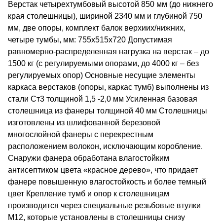
Верстак четырехтумбовый высотой 850 мм (до нижнего
края столешницы), шириной 2340 мм и глубиной 750
мм, две опоры, комплект балок верхиих/нижних,
четыре тумбы, мм: 755х515х720 Допустимая
равномерно-распределенная нагрузка на верстак – до
1500 кг (с регулируемыми опорами, до 4000 кг – без
регулируемых опор) Основные несущие элементы
каркаса верстаков (опоры, каркас тумб) выполнены из
стали Ст3 толщиной 1,5 -2,0 мм Усиленная базовая
столешница из фанеры толщиной 40 мм Столешницы
изготовлены из шлифованной березовой
многослойной фанеры с перекрестным
расположением волокон, исключающим коробление.
Снаружи фанера обработана влагостойким
антисептиком цвета «красное дерево», что придает
фанере повышенную влагостойкость и более темный
цвет Крепление тумб и опор к столешницам
производится через специальные резьбовые втулки
М12, которые установлены в столешницы снизу