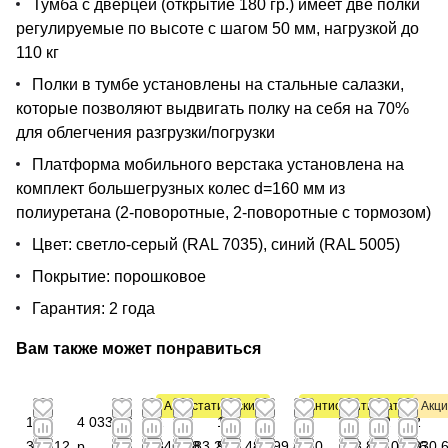
Тумба с дверцей (открытие 180 гр.) имеет две полки
регулируемые по высоте с шагом 50 мм, нагрузкой до
110 кг
Полки в тумбе установлены на стальные салазки,
которые позволяют выдвигать полку на себя на 70%
для облегчения разгрузки/погрузки
Платформа мобильного верстака установлена на
комплект большегрузных колес d=160 мм из
полиуретана (2-поворотные, 2-поворотные с тормозом)
Цвет: светло-серый (RAL 7035), синий (RAL 5005)
Покрытие: порошковое
Гарантия: 2 года
Вам также может понравиться
Антистатический
Антистатический
Антистатический
Акци
1
4 033,56
1
1
1
1
2
2
2
2
389,12
р.
846,68
283,28
941,48
599,84
040
173,80
405,16
830,