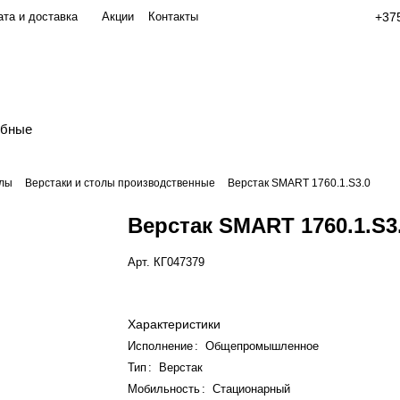
та и доставка
Акции
Контакты
+375
обные
олы
Верстаки и столы производственные
Верстак SMART 1760.1.S3.0
Верстак SMART 1760.1.S3
Арт.
КГ047379
Характеристики
Исполнение
:
Общепромышленное
Тип
:
Верстак
Мобильность
:
Стационарный