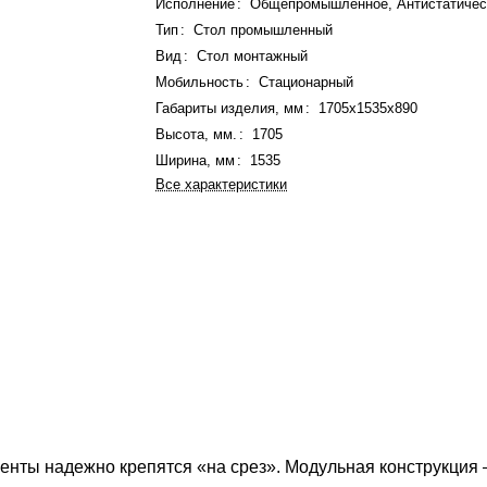
Исполнение
:
Общепромышленное, Антистатичес
Тип
:
Стол промышленный
Вид
:
Стол монтажный
Мобильность
:
Стационарный
Габариты изделия, мм
:
1705x1535x890
Высота, мм.
:
1705
Ширина, мм
:
1535
Все характеристики
ементы надежно крепятся «на срез». Модульная конструкци