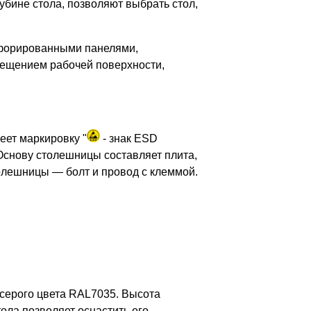
убине стола, позволяют выбрать стол,
рфорированными панелями,
вещением рабочей поверхности,
еет маркировку "
- знак ESD
. Основу столешницы составляет плита,
олешницы — болт и провод с клеммой.
-серого цвета RAL7035. Высота
тола позволяет оснастить его