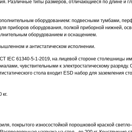
ия. Различные типы размеров, отличающиеся по длине и гл
 дополнительным оборудованием: подвесными тумбами, пе
 для приборов оборудования, полкой приборной нижней, ос
полнительным оборудованием и оснащением.
омышленном и антистатическом исполнении.
СТ IEC 61340-5-1-2019, на лицевой стороне столешницы им
атериалами, чувствительными к электростатическому разряду
тистатического стола входит ESD набор для заземления ст
 кг.
филя, покрытого износостойкой порошковой краской светло
аспределенная нагрузка на стол - до 200 кг. Конструкция с