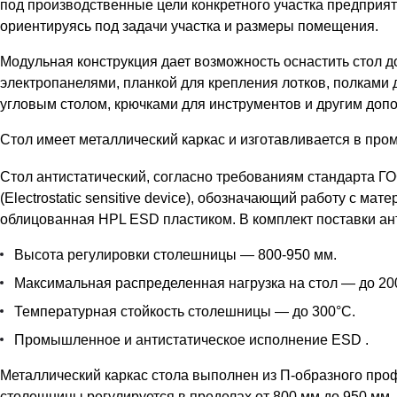
под производственные цели конкретного участка предприят
ориентируясь под задачи участка и размеры помещения.
Модульная конструкция дает возможность оснастить стол
электропанелями, планкой для крепления лотков, полками
угловым столом, крючками для инструментов и другим до
Стол имеет металлический каркас и изготавливается в пр
Стол антистатический, согласно требованиям стандарта ГО
(Electrostatic sensitive device), обозначающий работу с м
облицованная HPL ESD пластиком. В комплект поставки ан
Высота регулировки столешницы — 800-950 мм.
Максимальная распределенная нагрузка на стол — до 200
Температурная стойкость столешницы — до 300°С.
Промышленное и антистатическое исполнение ESD .
Металлический каркас стола выполнен из П-образного про
столешницы регулируется в пределах от 800 мм до 950 мм. Р