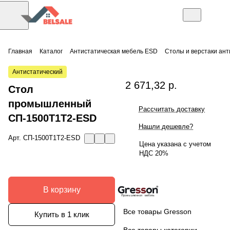
Главная
Каталог
Антистатическая мебель ESD
Столы и верстаки ан
Антистатический
2 671,32 р.
Стол
промышленный
Рассчитать доставку
СП-1500Т1Т2-ESD
Нашли дешевле?
Арт.
СП-1500Т1Т2-ESD
Цена указана с учетом
НДС 20%
В корзину
Все товары Gresson
Купить в 1 клик
Все товары категории