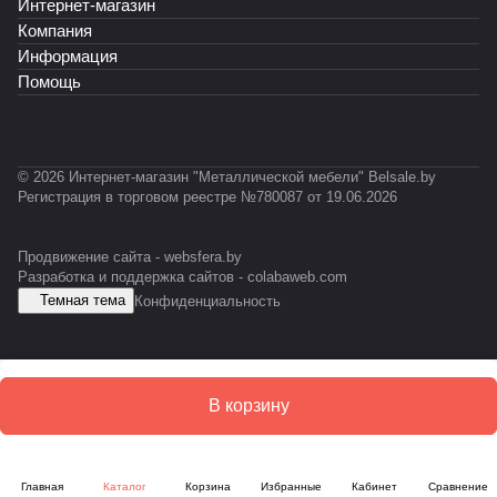
Интернет-магазин
E
R
0
Компания
S
O
-
D
№
0
Информация
5
7
Помощь
-
Ф
© 2026 Интернет-магазин "Металлической мебели" Belsale.by
Регистрация в торговом реестре №780087 от 19.06.2026
Продвижение сайта -
websfera.by
Разработка и поддержка сайтов -
colabaweb.com
Темная тема
Конфиденциальность
В корзину
Главная
Каталог
Корзина
Избранные
Кабинет
Сравнение