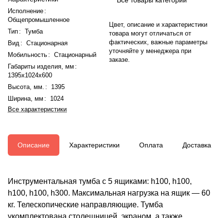
Исполнение
:
Общепромышленное
Цвет, описание и характеристики
Тип
:
Тумба
товара могут отличаться от
фактических, важные параметры
Вид
:
Стационарная
уточняйте у менеджера при
Мобильность
:
Стационарный
заказе.
Габариты изделия, мм
:
1395x1024x600
Высота, мм.
:
1395
Ширина, мм
:
1024
Все характеристики
Описание
Характеристики
Оплата
Доставка
Инструментальная тумба с 5 ящиками: h100, h100,
h100, h100, h300. Максимальная нагрузка на ящик — 60
кг. Телескопические направляющие. Тумба
укомплектована столешницей, экраном, а также