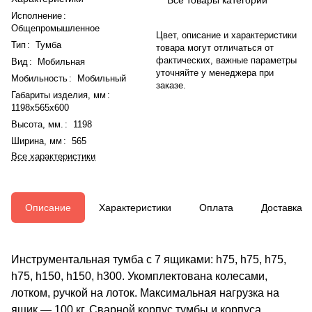
Исполнение
:
Общепромышленное
Цвет, описание и характеристики
Тип
:
Тумба
товара могут отличаться от
фактических, важные параметры
Вид
:
Мобильная
уточняйте у менеджера при
Мобильность
:
Мобильный
заказе.
Габариты изделия, мм
:
1198x565x600
Высота, мм.
:
1198
Ширина, мм
:
565
Все характеристики
Описание
Характеристики
Оплата
Доставка
Инструментальная тумба с 7 ящиками: h75, h75, h75,
h75, h150, h150, h300. Укомплектована колесами,
лотком, ручкой на лоток. Максимальная нагрузка на
ящик — 100 кг. Сварной корпус тумбы и корпуса