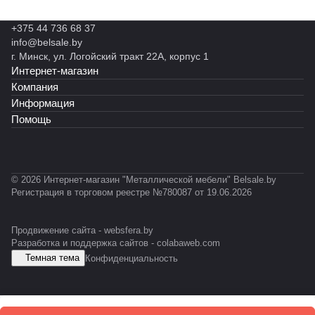
ESD
Р
0Т
Т3-
н
000
2.1
00
П
2-
ES
ы
-
830
+375 44 736 68 37
-
ES
D
й
ES
info@belsale.by
1
D
С
D
г. Минск, ул. Логойский тракт 22А, корпус 1
8
П-
Интернет-магазин
0
1
Компания
0
2
Информация
-
0
Помощь
E
0
S
Т
D
1
© 2026 Интернет-магазин "Металлической мебели" Belsale.by
Регистрация в торговом реестре №780087 от 19.06.2026
Продвижение сайта -
websfera.by
Разработка и поддержка сайтов -
colabaweb.com
Темная тема
Конфиденциальность