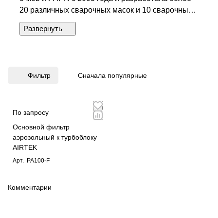
20 различных сварочных масок и 10 сварочных
масок PAPR для клиентов по всему миру. За
последние 19 лет мы претерпели множество
изменений и очень гордимся своим ростом.
Теперь Goldland стала центром исключительных
продуктов для защиты сварки и ведущим
Фильтр
Сначала популярные
производителем в Китае.
По запросу
Основной фильтр
аэрозольный к турбоблоку
AIRTEK
Арт.
PA100-F
Комментарии