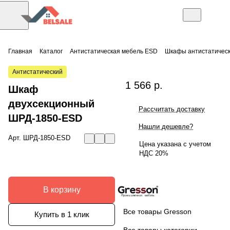
Главная
Каталог
Антистатическая мебель ESD
Шкафы антистатичес
Антистатический
1 566 р.
Шкаф
двухсекционный
Рассчитать доставку
ШРД-1850-ESD
Нашли дешевле?
Арт.
ШРД-1850-ESD
Цена указана с учетом
НДС 20%
В корзину
Все товары Gresson
Купить в 1 клик
Все товары категории