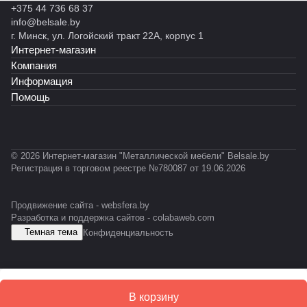
С
2
ейко
+375 44 736 68 37
е
703
О
38
38
16
1
2
й
info@belsale.by
н
5)
-
+
+
+
1
-
г. Минск, ул. Логойский тракт 22А, корпус 1
и
ESD
1
R
R
R
-
8
Интернет-магазин
я
8
AL
AL
AL
3
0
Компания
D
5
10
50
10
0
0
S
0
15
12
15
Информация
0
S
-
)
)
)
Помощь
-
E
2
S
-
D
3
© 2026 Интернет-магазин "Металлической мебели" Belsale.by
Регистрация в торговом реестре №780087 от 19.06.2026
Продвижение сайта -
websfera.by
Разработка и поддержка сайтов -
colabaweb.com
Темная тема
Конфиденциальность
В корзину