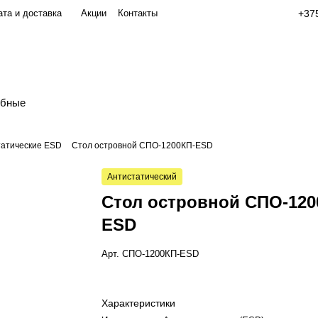
та и доставка
Акции
Контакты
+375
обные
татические ESD
Стол островной СПО-1200КП-ESD
Антистатический
Стол островной СПО-120
ESD
Арт.
СПО-1200КП-ESD
Характеристики