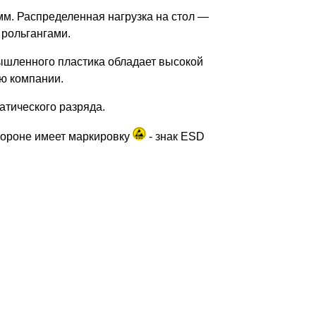
мм. Распределенная нагрузка на стол —
 рольгангами.
ышленного пластика обладает высокой
лю компании.
тического разряда.
тороне имеет маркировку
- знак ESD