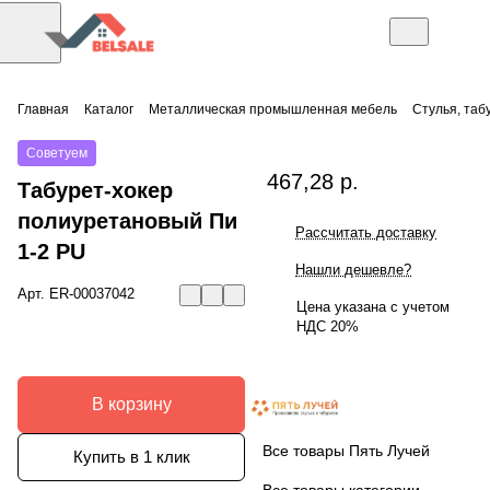
Главная
Каталог
Металлическая промышленная мебель
Стулья, таб
Советуем
467,28 р.
Табурет-хокер
полиуретановый Пи
Рассчитать доставку
1-2 PU
Нашли дешевле?
Арт.
ER-00037042
Цена указана с учетом
НДС 20%
В корзину
Все товары Пять Лучей
Купить в 1 клик
Все товары категории