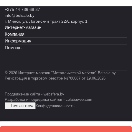
р
F
а
П
н
1-
+375 44 736 68 37
ы
2
info@belsale.by
й
L
г. Минск, ул. Логойский тракт 22А, корпус 1
C
Интернет-магазин
2
Компания
Информация
Помощь
© 2026 Интернет-магазин "Металлической мебели" Belsale.by
Регистрация в торговом реестре №780087 от 19.06.2026
Продвижение сайта -
websfera.by
Разработка и поддержка сайтов -
colabaweb.com
Темная тема
Конфиденциальность