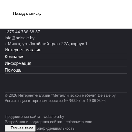
ый
Т
2
1
ESD
А-1
10
Т2
ет
0
5
ES
00
а
0
0
Назад к списку
D
х5
1
0
0
00
L
-
E
+375 44 736 68 37
S
info@belsale.by
D
г. Минск, ул. Логойский тракт 22А, корпус 1
Интернет-магазин
Компания
Информация
Помощь
© 2026 Интернет-магазин "Металлической мебели" Belsale.by
Регистрация в торговом реестре №780087 от 19.06.2026
Продвижение сайта -
websfera.by
Разработка и поддержка сайтов -
colabaweb.com
Темная тема
Конфиденциальность