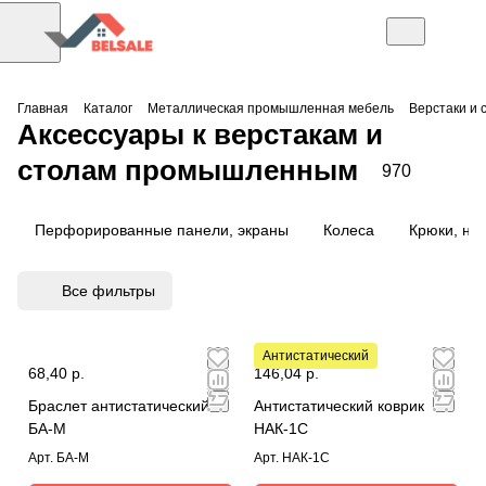
Главная
Каталог
Металлическая промышленная мебель
Верстаки и 
Аксессуары к верстакам и
столам промышленным
970
Перфорированные панели, экраны
Колеса
Крюки, на
Все фильтры
Антистатический
68,40 р.
146,04 р.
Браслет антистатический
Антистатический коврик
БА-М
НАК-1С
Арт.
БА-М
Арт.
НАК-1С