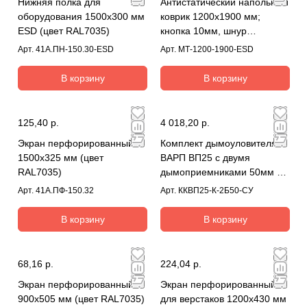
Нижняя полка для
Антистатический напольный
оборудования 1500х300 мм
коврик 1200x1900 мм;
ESD (цвет RAL7035)
кнопка 10мм, шнур
заземления
Арт.
41А.ПН-150.30-ESD
Арт.
МТ-1200-1900-ESD
В корзину
В корзину
125,40 р.
4 018,20 р.
Экран перфорированный
Комплект дымоуловителя
1500х325 мм (цвет
ВАРП ВП25 с двумя
RAL7035)
дымоприемниками 50мм с
креплением на блок
Арт.
41А.ПФ-150.32
Арт.
ККВП25-К-2Б50-СУ
ККВП25-К-2Б50-СУ
В корзину
В корзину
68,16 р.
224,04 р.
Экран перфорированный
Экран перфорированный
900х505 мм (цвет RAL7035)
для верстаков 1200х430 мм