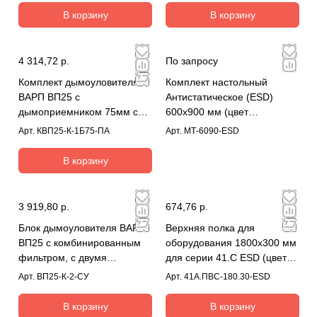
В корзину
В корзину
4 314,72 р.
По запросу
Комплект дымоуловителя
Комплект настольный
ВАРП ВП25 с
Антистатическое (ESD)
дымоприемником 75мм с
600х900 мм (цвет
креплением на блок КВП25-
синий);гарнитура коврик-
Арт.
КВП25-К-1Б75-ПА
Арт.
МТ-6090-ESD
К-1Б75-ПА
земля
В корзину
3 919,80 р.
674,76 р.
Блок дымоуловителя ВАРП
Верхняя полка для
ВП25 с комбинированным
оборудования 1800х300 мм
фильтром, с двумя
для серии 41.С ESD (цвет
адаптерами для
RAL7035)
Арт.
ВП25-К-2-СУ
Арт.
41А.ПВС-180.30-ESD
дымоприемников ВП25-К-2-
СУ
В корзину
В корзину