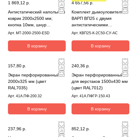
1 869,12 р.
4 657,56 р.
Антистатический напольный
Комплект дымоуловителя
коврик 2000x2500 мм;
ВАРП ВП25 с двумя
кнопка 10мм, шнур
антистатическими
заземления
дымоприемниками 50мм с
Арт.
МТ-2000-2500-ESD
Арт.
КВП25-К-2C50-СУ-AC
крепл. к столу КВП25-
К-2C50-СУ-AC
В корзину
В корзину
157,80 р.
240,36 р.
Экран перфорированный
Экран перфорированный
2000х325 мм (цвет
для верстаков 1500х430 мм
RAL7035)
(цвет RAL7012)
Арт.
41А.ПФ-200.32
Арт.
41А.ПФГР-150.43
В корзину
В корзину
237,96 р.
852,12 р.