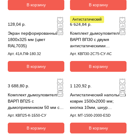
В корзину
В корзину
Антистатический
128,04 р.
6 624,84 р.
Экран перфорированный
Комплект дымоуловителя
1800х325 мм (цвет
ВАРП ВП30 с двумя
RAL7035)
антистатическими
дымоприемниками 75мм с
Арт.
41А.ПФ-180.32
Арт.
КВП30-2С75-СУ-АС
креплением к столу КВП30-
2С75-СУ-АС
В корзину
В корзину
3 688,80 р.
1 120,92 р.
Комплект дымоуловителя
Антистатический напольный
ВАРП ВП25 с
коврик 1500x2000 мм;
дымоприемником 50 мм с
кнопка 10мм, шнур
креплением на блок КВП25-
заземления
Арт.
КВП25-К-1Б50-СУ
Арт.
МТ-1500-2000-ESD
К-1Б50-СУ
В корзину
В корзину