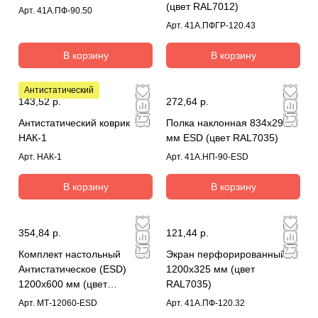
(цвет RAL7012)
Арт.
41А.ПФ-90.50
Арт.
41А.ПФГР-120.43
В корзину
В корзину
Антистатический
143,52 р.
272,64 р.
Антистатический коврик
Полка наклонная 834х295
НАК-1
мм ESD (цвет RAL7035)
Арт.
НАК-1
Арт.
41А.НП-90-ESD
В корзину
В корзину
354,84 р.
121,44 р.
Комплект настольный
Экран перфорированный
Антистатическое (ESD)
1200х325 мм (цвет
1200х600 мм (цвет
RAL7035)
синий);гарнитура коврик-
Арт.
МТ-12060-ESD
Арт.
41А.ПФ-120.32
земля