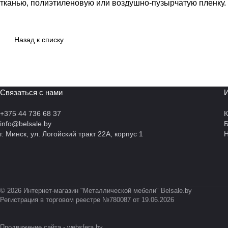
тканью, полиэтиленовую или воздушно-пузырчатую пленку.
Назад к списку
Связаться с нами
И
+375 44 736 68 37
К
info@belsale.by
г. Минск, ул. Логойский тракт 22А, корпус 1
Н
© 2026 Интернет-магазин "Металлической мебели" Belsale.by
Регистрация в торговом реестре №780087 от 19.06.2026
Продвижение сайта -
websfera.by