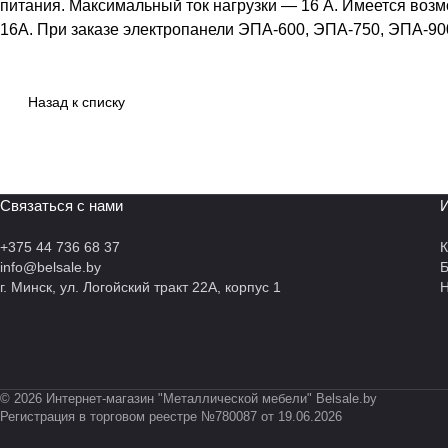
питания. Максимальный ток нагрузки — 16 А. Имеется воз
16А. При заказе электропанели ЭПА-600, ЭПА-750, ЭПА-90
Назад к списку
Связаться с нами
И
+375 44 736 68 37
К
info@belsale.by
г. Минск, ул. Логойский тракт 22А, корпус 1
Н
© 2026 Интернет-магазин "Металлической мебели" Belsale.by
Регистрация в торговом реестре №780087 от 19.06.2026