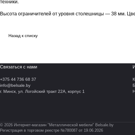
техники.
Высота ограничителей от уровня столешницы — 38 мм. Цве
Назад к списку
Связаться с нами
И
+375 44 736 68 37
К
info@belsale.by
г. Минск, ул. Логойский тракт 22А, корпус 1
Н
© 2026 Интернет-магазин "Металлической мебели" Belsale.by
Регистрация в торговом реестре №780087 от 19.06.2026