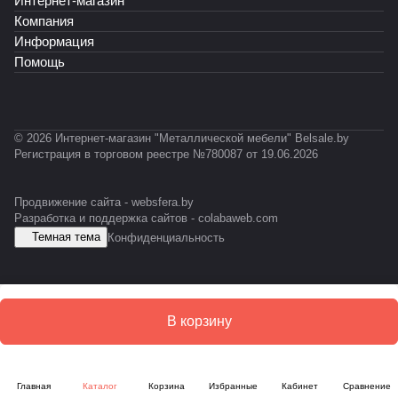
Интернет-магазин
м
0
Компания
В
0
Информация
C
Помощь
-
1
1
© 2026 Интернет-магазин "Металлической мебели" Belsale.by
Регистрация в торговом реестре №780087 от 19.06.2026
Продвижение сайта -
websfera.by
Разработка и поддержка сайтов -
colabaweb.com
Темная тема
Конфиденциальность
В корзину
Главная
Каталог
Корзина
Избранные
Кабинет
Сравнение