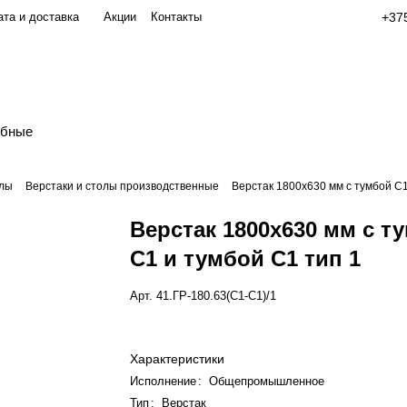
та и доставка
Акции
Контакты
+375
обные
олы
Верстаки и столы производственные
Верстак 1800х630 мм с тумбой С1
Верстак 1800х630 мм с т
С1 и тумбой С1 тип 1
Арт.
41.ГР-180.63(С1-С1)/1
Характеристики
Исполнение
:
Общепромышленное
Тип
:
Верстак