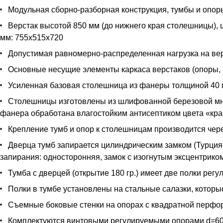
Модульная сборно-разборная конструкция, тумбы и опо
Верстак высотой 850 мм (до нижнего края столешницы), 
мм: 755х515х720
Допустимая равномерно-распределенная нагрузка на верс
Основные несущие элементы каркаса верстаков (опоры, к
Усиленная базовая столешница из фанеры толщиной 40
Столешницы изготовлены из шлифованной березовой мн
фанера обработана влагостойким антисептиком цвета «кра
Крепление тумб и опор к столешницам производится чер
Дверца тумб запирается цилиндрическим замком (Турция) 
запирания: односторонняя, замок с изогнутым эксцентрико
Тумба с дверцей (открытие 180 гр.) имеет две полки регу
Полки в тумбе установлены на стальные салазки, которые
Съемные боковые стенки на опорах с квадратной перфо
Комплектуются винтовыми регулируемыми опорами d=60 