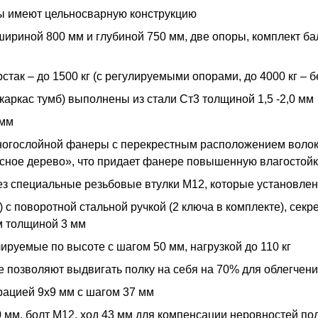
ры имеют цельносварную конструкцию
шириной 800 мм и глубиной 750 мм, две опоры, комплект ба
так – до 1500 кг (с регулируемыми опорами, до 4000 кг – 
аркас тумб) выполнены из стали Ст3 толщиной 1,5 -2,0 мм
 мм
огослойной фанеры с перекрестным расположением волок
сное дерево», что придает фанере повышенную влагостойк
ез специальные резьбовые втулки М12, которые установле
с поворотной стальной ручкой (2 ключа в комплекте), секр
м толщиной 3 мм
лируемые по высоте с шагом 50 мм, нагрузкой до 110 кг
 позволяют выдвигать полку на себя на 70% для облегчения
рацией 9х9 мм с шагом 37 мм
мм, болт М12, ход 43 мм для компенсации неровностей по