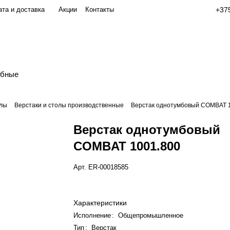
та и доставка
Акции
Контакты
+375
обные
олы
Верстаки и столы производственные
Верстак однотумбовый COMBAT 
Верстак однотумбовый
COMBAT 1001.800
Арт.
ER-00018585
Характеристики
Исполнение
:
Общепромышленное
Тип
:
Верстак