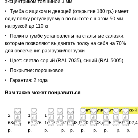
эксцентриком толщиной 3 мм
Тумба с ящиком и дверцей (открытие 180 гр.) имеет
одну полку регулируемую по высоте с шагом 50 мм,
нагрузкой до 110 кг
Полки в тумбе установлены на стальные салазки,
которые позволяют выдвигать полку на себя на 70%
для облегчения разгрузки/погрузки
Цвет: светло-серый (RAL 7035), синий (RAL 5005)
Покрытие: порошковое
Гарантия: 2 года
Вам также может понравиться
Антистатический
Антистатический
2
1
1
1
6
2
2
4
5
3
684,88
676,76
140,72
071,60
468,84
190,36
608,44
405,08
569,92
702,4
р.
р.
р.
р.
р.
р.
р.
р.
р.
р.