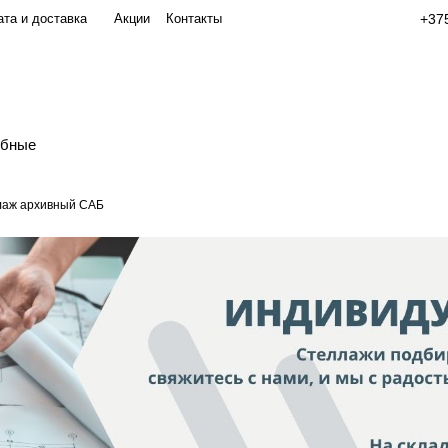
та и доставка
Акции
Контакты
+375
обные
лаж архивный САБ