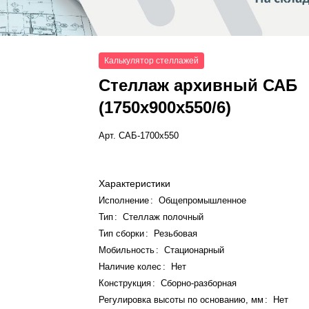
Калькулятор стеллажей
Стеллаж архивный САБ
(1750x900x550/6)
Арт.
САБ-1700х550
Характеристики
Исполнение
:
Общепромышленное
Тип
:
Стеллаж полочный
Тип сборки
:
Резьбовая
Мобильность
:
Стационарный
Наличие колес
:
Нет
Конструкция
:
Сборно-разборная
Регулировка высоты по основанию, мм
:
Нет