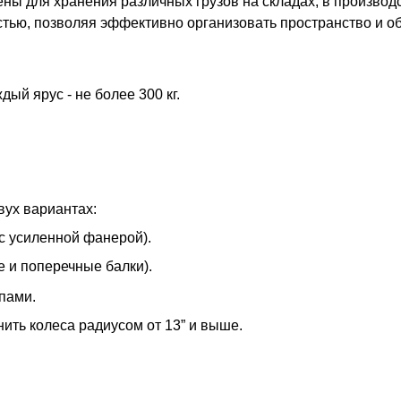
ны для хранения различных грузов на складах, в произво
ью, позволяя эффективно организовать пространство и об
ый ярус - не более 300 кг.
вух вариантах:
с усиленной фанерой).
 и поперечные балки).
пами.
ть колеса радиусом от 13” и выше.