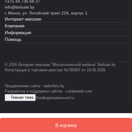
н
н
н
н
н
+375 44 736 68 37
й
ы
ы
ы
н
ы
info@belsale.by
M
й
й
й
ы
й
г. Минск, ул. Логойский тракт 22А, корпус 1
Z
С
С
С
й
С
Интернет-магазин
-
Т
Т
К
С
Т
Компания
P
Ф
Ф
У
У
-
Информация
R
У
М
0
Помощь
O
-
1
F
E
2
IL
S
E
D
S
© 2026 Интернет-магазин "Металлической мебели" Belsale.by
D
Регистрация в торговом реестре №780087 от 19.06.2026
Продвижение сайта -
websfera.by
Разработка и поддержка сайтов -
colabaweb.com
Темная тема
Конфиденциальность
В корзину